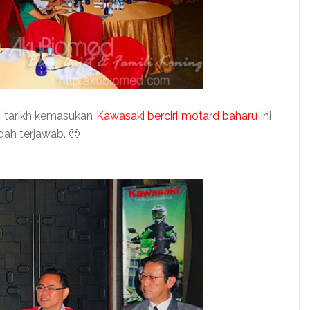
 tarikh kemasukan
Kawasaki berciri motard baharu
ini
dah terjawab. 🙂