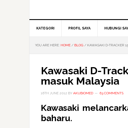
KATEGORI
PROFIL SAYA
HUBUNGI SA
YOU ARE HERE:
HOME
/
BLOG
/
KAWASAKI D-TRACKER 1
Kawasaki D-Track
masuk Malaysia
16TH JUNE 2012
BY
AKUBIOMED
63 COMMENTS
Kawasaki melancark
baharu.