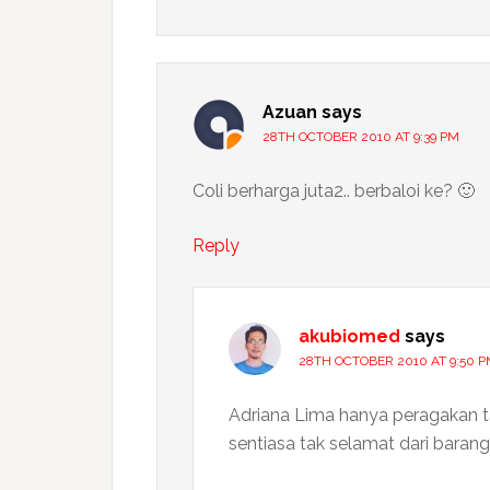
Azuan
says
28TH OCTOBER 2010 AT 9:39 PM
Coli berharga juta2.. berbaloi ke? 🙂
Reply
akubiomed
says
28TH OCTOBER 2010 AT 9:50 
Adriana Lima hanya peragakan ta
sentiasa tak selamat dari barang 