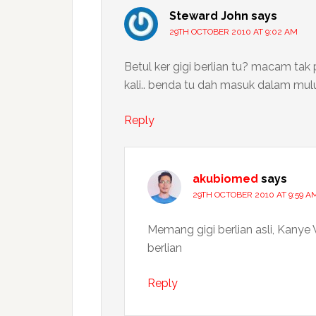
Steward John
says
29TH OCTOBER 2010 AT 9:02 AM
Betul ker gigi berlian tu? macam tak 
kali.. benda tu dah masuk dalam mulu
Reply
akubiomed
says
29TH OCTOBER 2010 AT 9:59 A
Memang gigi berlian asli, Kany
berlian
Reply