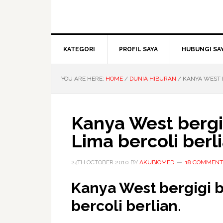
KATEGORI
PROFIL SAYA
HUBUNGI SA
YOU ARE HERE:
HOME
/
DUNIA HIBURAN
/
KANYA WEST B
Kanya West bergi
Lima bercoli berl
24TH OCTOBER 2010
BY
AKUBIOMED
18 COMMENT
Kanya West bergigi b
bercoli berlian.