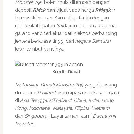
Monster
795 boleh mula ditempah dengan
deposit
RM1k
dan dijual pada harga
RM59
k
++
termasuk insuran. Aku cukup teruja dengan
motorsikal buatan
Itali
kerana ia bunyi deruman
garang yang terkeluar dari 2 ekzos berbanding
jentera berkuasa tinggi dari
negara Samurai
lebih lembut bunyinya.
Kredit: Ducati
Motorsikal Ducati Monster 795
yang dipasang
di negara
Thailand
akan dipasarkan ke 9 negara
di
Asia Tenggara(Thailand, China, India, Hong
Kong, Indonesia, Malaysia, Filipina, Vietnam
dan
Singapura
). Layar laman rasmi
Ducati 795
Monster
.