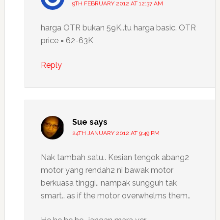
9TH FEBRUARY 2012 AT 12:37 AM
harga OTR bukan 59K..tu harga basic. OTR
price = 62-63K
Reply
Sue
says
24TH JANUARY 2012 AT 9:49 PM
Nak tambah satu.. Kesian tengok abang2
motor yang rendah2 ni bawak motor
berkuasa tinggi.. nampak sungguh tak
smart.. as if the motor overwhelms them..