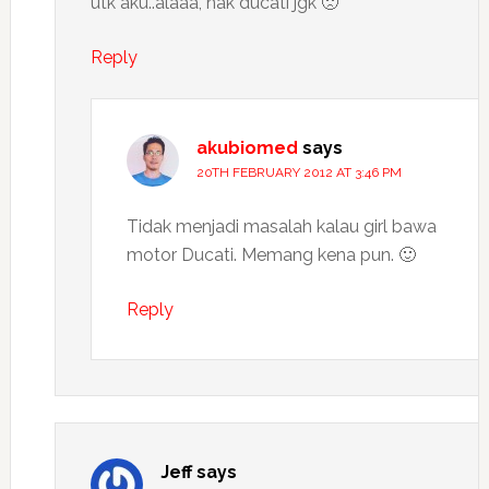
utk aku..alaaa, nak ducati jgk 🙁
Reply
akubiomed
says
20TH FEBRUARY 2012 AT 3:46 PM
Tidak menjadi masalah kalau girl bawa
motor Ducati. Memang kena pun. 🙂
Reply
Jeff
says