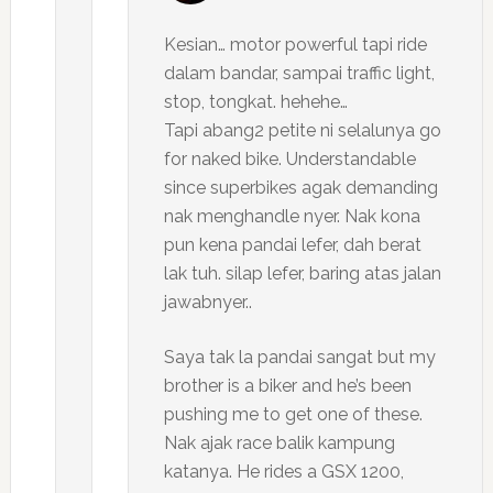
Kesian… motor powerful tapi ride
dalam bandar, sampai traffic light,
stop, tongkat. hehehe…
Tapi abang2 petite ni selalunya go
for naked bike. Understandable
since superbikes agak demanding
nak menghandle nyer. Nak kona
pun kena pandai lefer, dah berat
lak tuh. silap lefer, baring atas jalan
jawabnyer..
Saya tak la pandai sangat but my
brother is a biker and he’s been
pushing me to get one of these.
Nak ajak race balik kampung
katanya. He rides a GSX 1200,