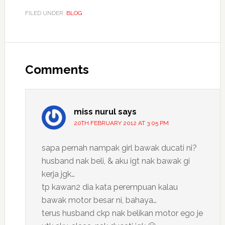
FILED UNDER:
BLOG
Reader
Interactions
Comments
miss nurul
says
20TH FEBRUARY 2012 AT 3:05 PM
sapa pernah nampak girl bawak ducati ni?
husband nak beli, & aku igt nak bawak gi
kerja jgk…
tp kawan2 dia kata perempuan kalau
bawak motor besar ni, bahaya…
terus husband ckp nak belikan motor ego je