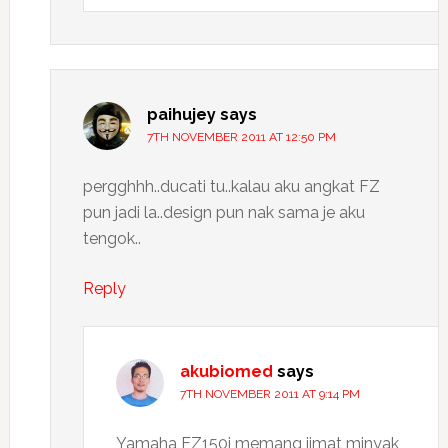
paihujey
says
7TH NOVEMBER 2011 AT 12:50 PM
pergghhh..ducati tu..kalau aku angkat FZ
pun jadi la..design pun nak sama je aku
tengok..
Reply
akubiomed
says
7TH NOVEMBER 2011 AT 9:14 PM
Yamaha FZ150i memang jimat minyak