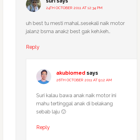
suri
says
24TH OCTOBER 2011 AT 12:34 PM
uh best tu mesti mahal..sesekali naik motor
jalan2 bsma anak2 best gak keh.keh..
Reply
akubiomed
says
26TH OCTOBER 2011 AT 9:12 AM
Suri kalau bawa anak naik motor ini
mahu tertinggal anak di belakang
sebab laju 🙂
Reply