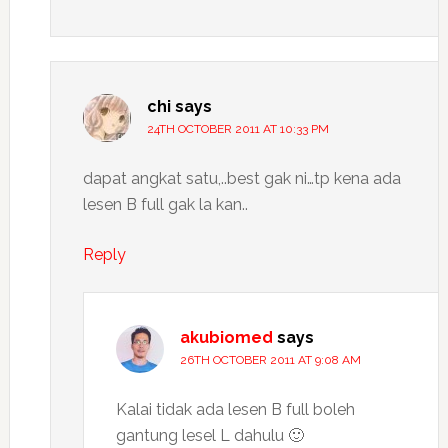
chi
says
24TH OCTOBER 2011 AT 10:33 PM
dapat angkat satu,..best gak ni…tp kena ada
lesen B full gak la kan..
Reply
akubiomed
says
26TH OCTOBER 2011 AT 9:08 AM
Kalai tidak ada lesen B full boleh
gantung lesel L dahulu 🙂