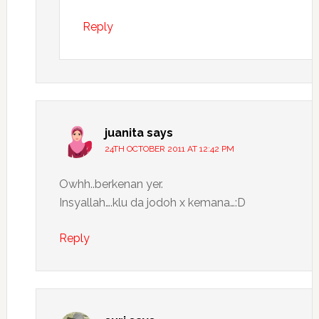
Reply
juanita
says
24TH OCTOBER 2011 AT 12:42 PM
Owhh..berkenan yer.
Insyallah….klu da jodoh x kemana…:D
Reply