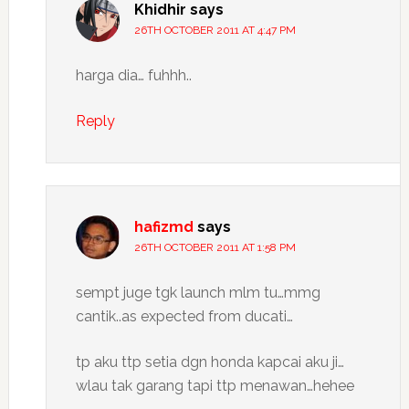
Khidhir
says
26TH OCTOBER 2011 AT 4:47 PM
harga dia… fuhhh..
Reply
hafizmd
says
26TH OCTOBER 2011 AT 1:58 PM
sempt juge tgk launch mlm tu…mmg
cantik..as expected from ducati…
tp aku ttp setia dgn honda kapcai aku ji…
wlau tak garang tapi ttp menawan…hehee