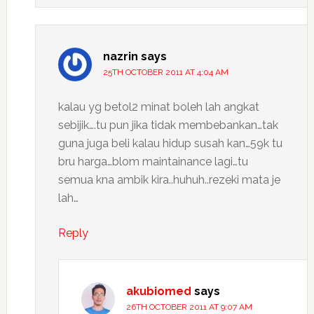
nazrin
says
25TH OCTOBER 2011 AT 4:04 AM
kalau yg betol2 minat boleh lah angkat
sebijik….tu pun jika tidak membebankan…tak
guna juga beli kalau hidup susah kan…59k tu
bru harga…blom maintainance lagi…tu
semua kna ambik kira..huhuh..rezeki mata je
lah…
Reply
akubiomed
says
26TH OCTOBER 2011 AT 9:07 AM