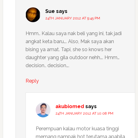
Sue
says
24TH JANUARY 2012 AT 9:45 PM
Hmm.. Kalau saya nak beli yang ini, tak jadi
angkat keta baru…. Also, Mak saya akan
bising ya amat. Tapi, she so knows her
daughter yang gila outdoor nehh…. Hmm…
decision.. decision….
Reply
akubiomed
says
24TH JANUARY 2012 AT 10:08 PM
Perempuan kalau motor kuasa tinggi
memang nampak hot terutama apabila