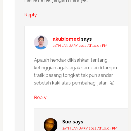
He he he he.. jangan mara yer..
Reply
akubiomed
says
24TH JANUARY 2012 AT 10:07 PM
Apalah hendak dikisahkan tentang
ketinggian agak-agak sampai di lampu
trafik pasang tongkat tak pun sandar
sebelah kaki atas pembahagi jalan. 🙂
Reply
Sue
says
25TH JANUARY 2012 AT 10:03 PM