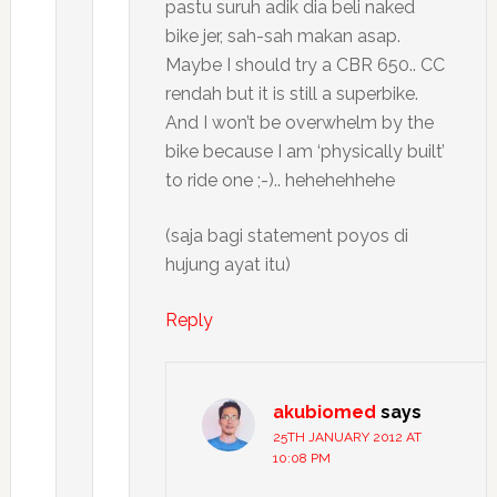
pastu suruh adik dia beli naked
bike jer, sah-sah makan asap.
Maybe I should try a CBR 650.. CC
rendah but it is still a superbike.
And I won’t be overwhelm by the
bike because I am ‘physically built’
to ride one ;-).. hehehehhehe
(saja bagi statement poyos di
hujung ayat itu)
Reply
akubiomed
says
25TH JANUARY 2012 AT
10:08 PM