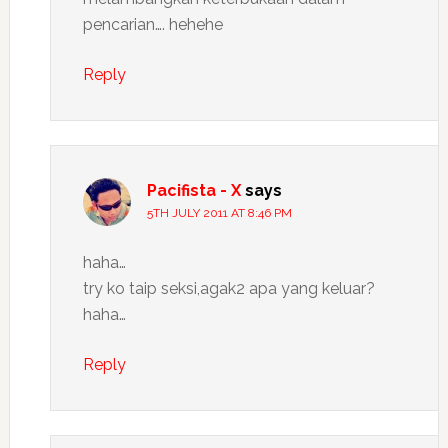
pencarian…. hehehe
Reply
Pacifista - X
says
5TH JULY 2011 AT 8:46 PM
haha…
try ko taip seksi,agak2 apa yang keluar?
haha…
Reply