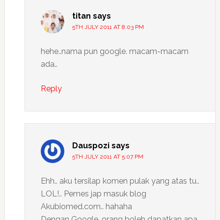
titan
says
5TH JULY 2011 AT 8:03 PM
hehe..nama pun google. macam-macam
ada..
Reply
Dauspozi
says
5TH JULY 2011 AT 5:07 PM
Ehh.. aku tersilap komen pulak yang atas tu..
LOL!.. Pemes jap masuk blog
Akubiomed.com.. hahaha
Dengan Google, orang boleh dapatkan apa