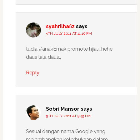
syahrilhafiz
says
5TH JULY 2011 AT 11:16 PM
tudia #anakEmak promote hijau..hehe
daus lala daus..
Reply
Sobri Mansor
says
5TH JULY 2011 AT 9:45 PM
Sesuai dengan nama Google yang
melambangkan keterbukaan dalam