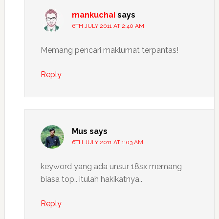
mankuchai
says
6TH JULY 2011 AT 2:40 AM
Memang pencari maklumat terpantas!
Reply
Mus
says
6TH JULY 2011 AT 1:03 AM
keyword yang ada unsur 18sx memang
biasa top.. itulah hakikatnya..
Reply