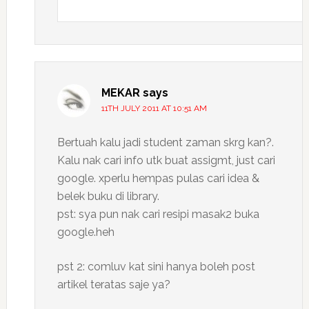
MEKAR
says
11TH JULY 2011 AT 10:51 AM
Bertuah kalu jadi student zaman skrg kan?.
Kalu nak cari info utk buat assigmt, just cari
google. xperlu hempas pulas cari idea &
belek buku di library.
pst: sya pun nak cari resipi masak2 buka
google.heh
pst 2: comluv kat sini hanya boleh post
artikel teratas saje ya?