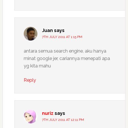
Juan
says
7TH JULY 2011 AT 1:15 PM
antara semua search engine, aku hanya
minat google jer, cariannya menepati apa
yg kita mahu
Reply
nuriz
says
7TH JULY 2011 AT 12:11 PM