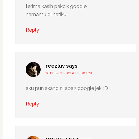
terima kasih pakcik google
namamu di hatiku
Reply
reezluv
says
6TH JULY 2011 AT 2:00 PM
aku pun skang ni apa2 google jek..:D
Reply