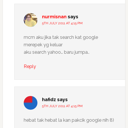
nurmisnan
says
5TH JULY 2011 AT 4:15 PM
mcm aku jika tak search kat google
merepek yg keluar
aku search yahoo… baru jumpa..
Reply
hafidz
says
5TH JULY 2011 AT 4:15 PM
hebat tak hebat la kan pakcik google nih 8)