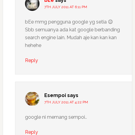
bEe
says
7TH JULY 2011 AT 6:11 PM
bEe mmg pengguna google yg setia 😉
Sbb semuanya ada kat google berbanding
search engine lain. Mudah aje kan kan kan
hehehe
Reply
Esempoi
says
7TH JULY 2011 AT 4:22 PM
google ni memang sempoi..
Reply