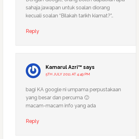
sahaja jawapan untuk soalan diorang
kecuali soalan “Bilakah tarikh kiamat?”..
Reply
Kamarul Azri™
says
5TH JULY 2011 AT 4:49 PM
bagi KA google ni umpama perpustakaan
yang besar dan percuma 🙂
macam-macam info yang ada
Reply