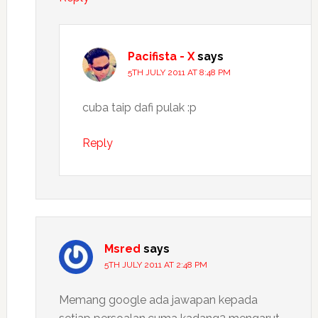
Pacifista - X
says
5TH JULY 2011 AT 8:48 PM
cuba taip dafi pulak :p
Reply
Msred
says
5TH JULY 2011 AT 2:48 PM
Memang google ada jawapan kepada