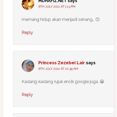
MDHAFiZ.NET
says
6TH JULY 2011 AT 1:13 PM
memang hidup akan menjadi senang… 🙂
Reply
Princess Zezebel Lair
says
6TH JULY 2011 AT 10:39 AM
Kadang-kadang rujuk encik google juga, 😀
Reply