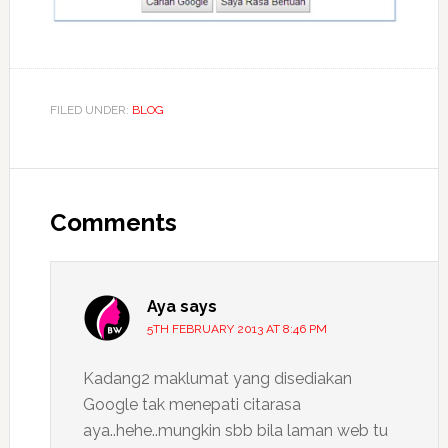
FILED UNDER:
BLOG
Reader
Interactions
Comments
Aya
says
5TH FEBRUARY 2013 AT 8:46 PM
Kadang2 maklumat yang disediakan
Google tak menepati citarasa
aya..hehe..mungkin sbb bila laman web tu