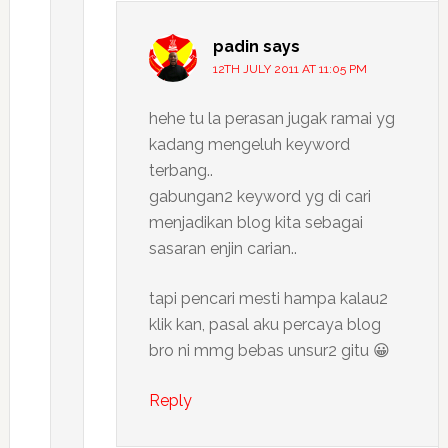
padin
says
12TH JULY 2011 AT 11:05 PM
hehe tu la perasan jugak ramai yg
kadang mengeluh keyword
terbang..
gabungan2 keyword yg di cari
menjadikan blog kita sebagai
sasaran enjin carian..
tapi pencari mesti hampa kalau2
klik kan, pasal aku percaya blog
bro ni mmg bebas unsur2 gitu 😀
Reply