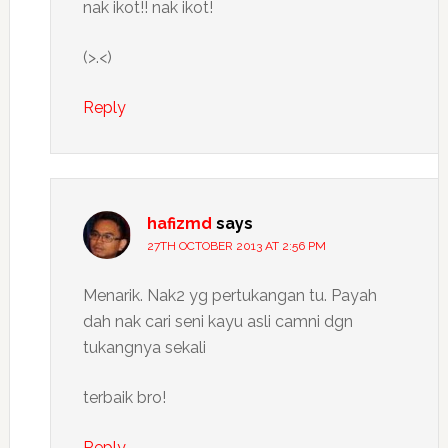
nak ikot!! nak ikot!
(>.<)
Reply
hafizmd
says
27TH OCTOBER 2013 AT 2:56 PM
Menarik. Nak2 yg pertukangan tu. Payah
dah nak cari seni kayu asli camni dgn
tukangnya sekali
terbaik bro!
Reply