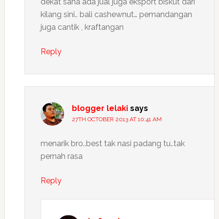
dekat sana ada jual juga eksport biskut dari
kilang sini.. bali cashewnut… pemandangan
juga cantik , kraftangan
Reply
blogger lelaki
says
27TH OCTOBER 2013 AT 10:41 AM
menarik bro..best tak nasi padang tu..tak
pernah rasa
Reply