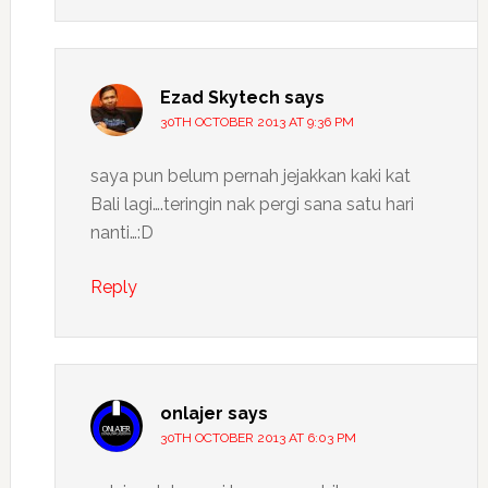
Ezad Skytech
says
30TH OCTOBER 2013 AT 9:36 PM
saya pun belum pernah jejakkan kaki kat
Bali lagi….teringin nak pergi sana satu hari
nanti…:D
Reply
onlajer
says
30TH OCTOBER 2013 AT 6:03 PM