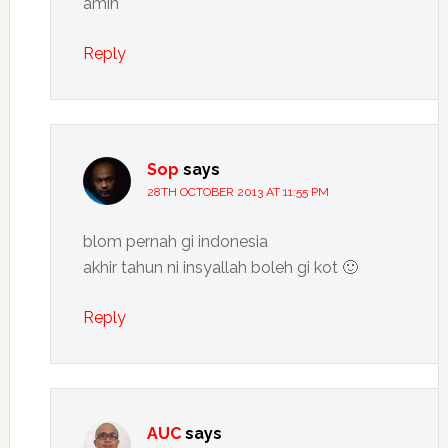
amin
Reply
Sop
says
28TH OCTOBER 2013 AT 11:55 PM
blom pernah gi indonesia
akhir tahun ni insyallah boleh gi kot 🙂
Reply
AUC
says