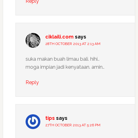
Reply
ciklaili.com
says
28TH OCTOBER 2013 AT 2:13 AM
suka makan buah limau bali. hihi..
moga impian jadi kenyataan. amin..
Reply
tips
says
27TH OCTOBER 2013 AT 5:26 PM