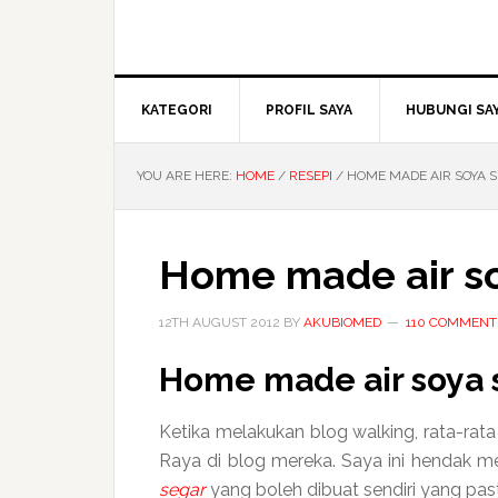
KATEGORI
PROFIL SAYA
HUBUNGI SA
YOU ARE HERE:
HOME
/
RESEPI
/
HOME MADE AIR SOYA 
Home made air s
12TH AUGUST 2012
BY
AKUBIOMED
110 COMMENT
Home made
air soya
Ketika melakukan blog walking, rata-rat
Raya di blog mereka. Saya ini hendak me
segar
yang boleh dibuat sendiri yang pasti