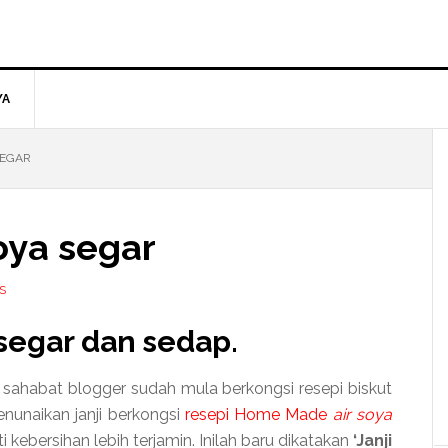
YA
SEGAR
oya segar
S
 segar
dan sedap.
a sahabat blogger sudah mula berkongsi resepi biskut
nunaikan janji berkongsi
resepi Home Made
air soya
 kebersihan lebih terjamin. Inilah baru dikatakan
‘Janji