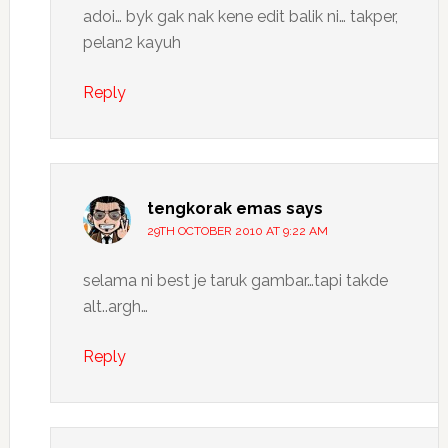
adoi… byk gak nak kene edit balik ni… takper,
pelan2 kayuh
Reply
tengkorak emas
says
29TH OCTOBER 2010 AT 9:22 AM
selama ni best je taruk gambar…tapi takde
alt..argh…
Reply