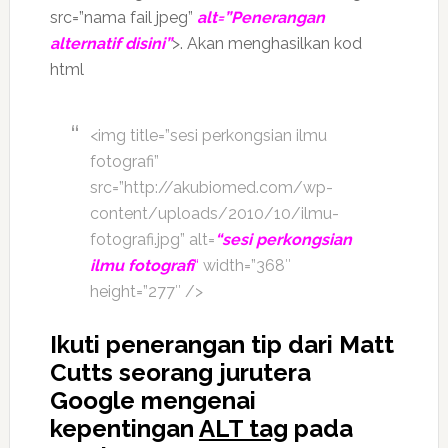
src=”nama fail jpeg”
alt=”Penerangan
alternatif disini”
>. Akan menghasilkan kod
html
<img title=”sesi perkongsian ilmu
fotografi”
src=”http://akubiomed.com/wp-
content/uploads/2010/10/ilmu-
fotografi.jpg” alt=
“sesi perkongsian
ilmu fotografi
“
width=”368″
height=”277″ />
Ikuti penerangan tip dari Matt
Cutts seorang jurutera
Google mengenai
kepentingan
ALT tag
pada