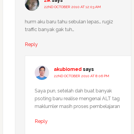
zik
says
22ND OCTOBER 2010 AT 12:03 AM
hurm aku baru tahu sebulan lepas… rugi2
traffic banyak gak tuh…
Reply
akubiomed
says
22ND OCTOBER 2010 AT 8:06 PM
Saya pun, setelah dah buat banyak
psoting baru realise mengenai ALT tag
maklumler masih proses pembelajaran
Reply