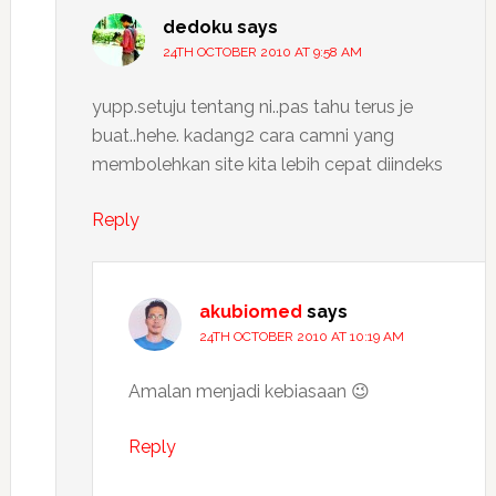
dedoku
says
24TH OCTOBER 2010 AT 9:58 AM
yupp.setuju tentang ni..pas tahu terus je
buat..hehe. kadang2 cara camni yang
membolehkan site kita lebih cepat diindeks
Reply
akubiomed
says
24TH OCTOBER 2010 AT 10:19 AM
Amalan menjadi kebiasaan 😉
Reply