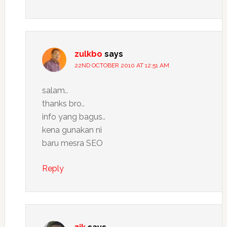
zulkbo
says
22ND OCTOBER 2010 AT 12:51 AM
salam..
thanks bro..
info yang bagus..
kena gunakan ni
baru mesra SEO
Reply