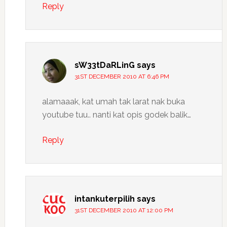
Reply
sW33tDaRLinG
says
31ST DECEMBER 2010 AT 6:46 PM
alamaaak, kat umah tak larat nak buka
youtube tuu.. nanti kat opis godek balik…
Reply
intankuterpilih
says
31ST DECEMBER 2010 AT 12:00 PM