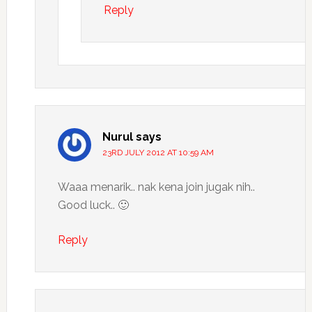
Reply
Nurul
says
23RD JULY 2012 AT 10:59 AM
Waaa menarik.. nak kena join jugak nih..
Good luck.. 🙂
Reply