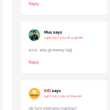
Reply
Mus
says
23RD JULY 2012 AT 11:56 PM
wow.. ada giveaway lagi
Reply
KiD
says
24TH JULY 2012 AT 6:19 AM
cik tom memang mantop!!