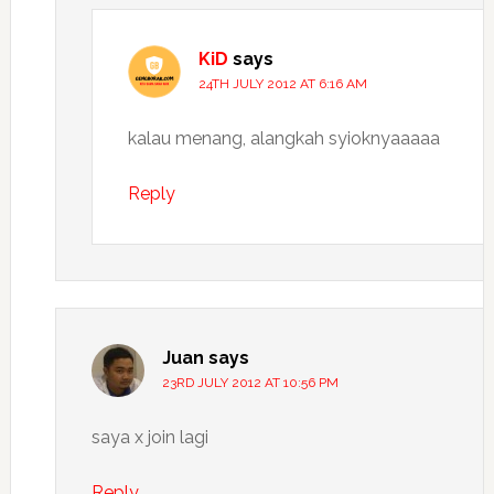
KiD
says
24TH JULY 2012 AT 6:16 AM
kalau menang, alangkah syioknyaaaaa
Reply
Juan
says
23RD JULY 2012 AT 10:56 PM
saya x join lagi
Reply