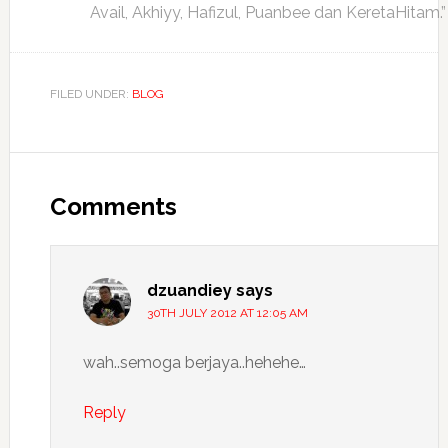
Avail, Akhiyy, Hafizul, Puanbee dan KeretaHitam.”
FILED UNDER:
BLOG
Reader
Interactions
Comments
dzuandiey
says
30TH JULY 2012 AT 12:05 AM
wah..semoga berjaya..hehehe…
Reply