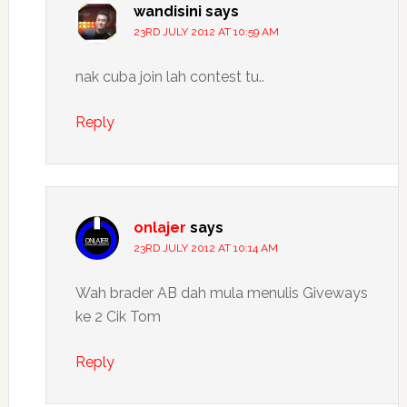
wandisini
says
23RD JULY 2012 AT 10:59 AM
nak cuba join lah contest tu..
Reply
onlajer
says
23RD JULY 2012 AT 10:14 AM
Wah brader AB dah mula menulis Giveways
ke 2 Cik Tom
Reply