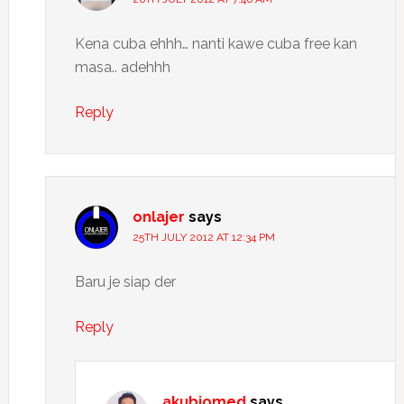
Kena cuba ehhh… nanti kawe cuba free kan
masa.. adehhh
Reply
onlajer
says
25TH JULY 2012 AT 12:34 PM
Baru je siap der
Reply
akubiomed
says