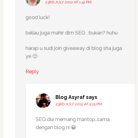
23RD JULY 2012 AT 1:41 PM
good luck!
beliau juga mahir dlm SEO , bukan? huhu
harap u sudi join giveaway di blog sha juga
ye 🙂
Reply
Blog Asyraf
says
23RD JULY 2012 AT 5:15 PM
SEO dia memang mantop..sama
dengan blog ni 😀