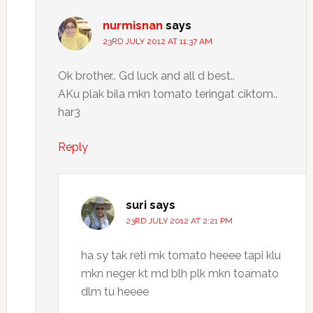
nurmisnan
says
23RD JULY 2012 AT 11:37 AM
Ok brother.. Gd luck and all d best..
AKu plak bila mkn tomato teringat ciktom..
har3
Reply
suri
says
23RD JULY 2012 AT 2:21 PM
ha sy tak reti mk tomato heeee tapi klu
mkn neger kt md blh plk mkn toamato
dlm tu heeee