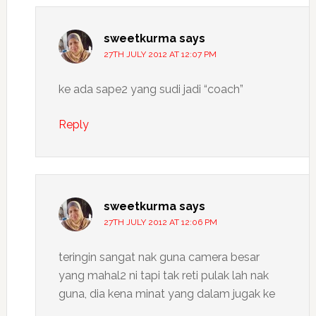
sweetkurma
says
27TH JULY 2012 AT 12:07 PM
ke ada sape2 yang sudi jadi “coach”
Reply
sweetkurma
says
27TH JULY 2012 AT 12:06 PM
teringin sangat nak guna camera besar
yang mahal2 ni tapi tak reti pulak lah nak
guna, dia kena minat yang dalam jugak ke