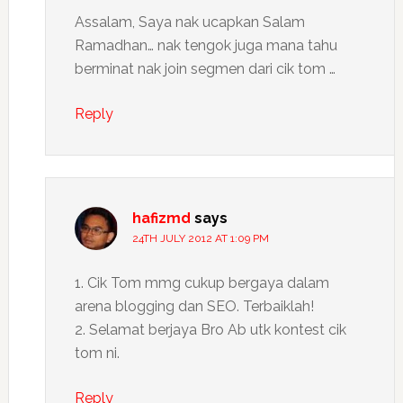
Assalam, Saya nak ucapkan Salam
Ramadhan… nak tengok juga mana tahu
berminat nak join segmen dari cik tom …
Reply
hafizmd
says
24TH JULY 2012 AT 1:09 PM
1. Cik Tom mmg cukup bergaya dalam
arena blogging dan SEO. Terbaiklah!
2. Selamat berjaya Bro Ab utk kontest cik
tom ni.
Reply