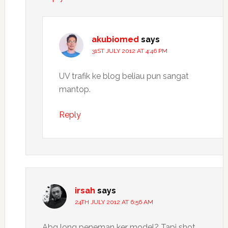
akubiomed
says
31ST JULY 2012 AT 4:46 PM
UV trafik ke blog beliau pun sangat
mantop.
Reply
irsah
says
24TH JULY 2012 AT 6:56 AM
Abg long peneman ker model? Tapi shot