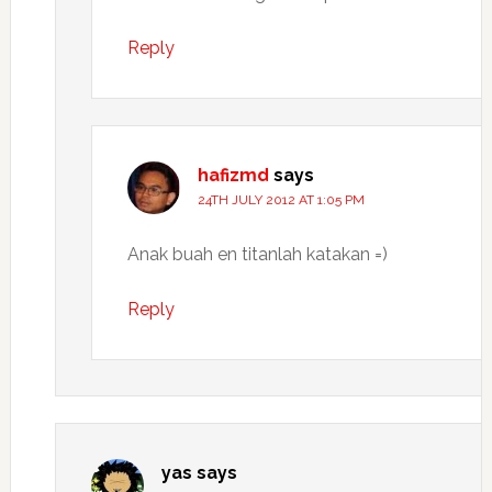
Reply
hafizmd
says
24TH JULY 2012 AT 1:05 PM
Anak buah en titanlah katakan =)
Reply
yas
says