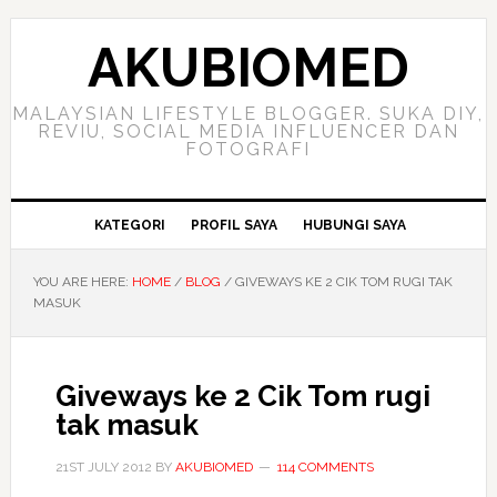
Skip
Skip
Skip
to
to
to
AKUBIOMED
primary
main
primary
navigation
content
sidebar
MALAYSIAN LIFESTYLE BLOGGER. SUKA DIY,
REVIU, SOCIAL MEDIA INFLUENCER DAN
FOTOGRAFI
KATEGORI
PROFIL SAYA
HUBUNGI SAYA
YOU ARE HERE:
HOME
/
BLOG
/
GIVEWAYS KE 2 CIK TOM RUGI TAK
MASUK
Giveways ke 2 Cik Tom rugi
tak masuk
21ST JULY 2012
BY
AKUBIOMED
114 COMMENTS