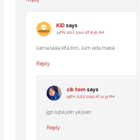
KiD
says
24TH JULY 2012 AT 6:18 AM
sama laaa kita bro… lum ada masa
Reply
cik tom
says
29TH JULY 2012 AT 11:31 PM
jgn lupa join ye juan
Reply