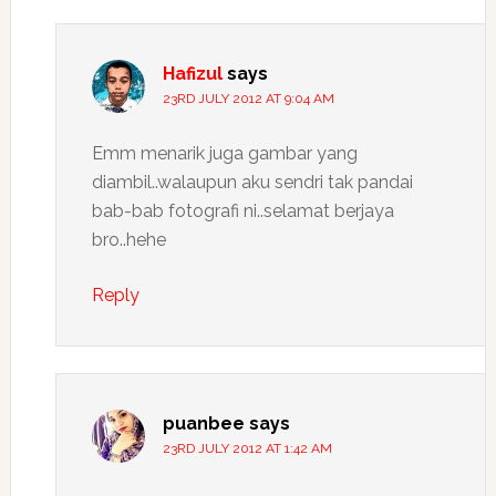
Hafizul
says
23RD JULY 2012 AT 9:04 AM
Emm menarik juga gambar yang
diambil..walaupun aku sendri tak pandai
bab-bab fotografi ni..selamat berjaya
bro..hehe
Reply
puanbee
says
23RD JULY 2012 AT 1:42 AM