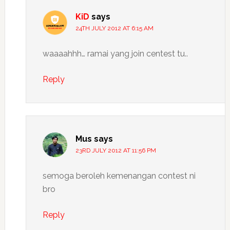
KiD
says
24TH JULY 2012 AT 6:15 AM
waaaahhh… ramai yang join centest tu..
Reply
Mus
says
23RD JULY 2012 AT 11:56 PM
semoga beroleh kemenangan contest ni
bro
Reply