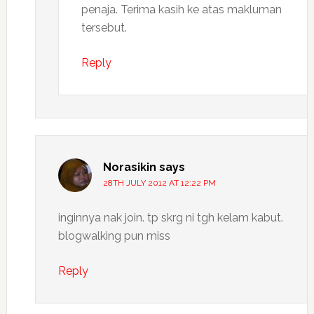
penaja. Terima kasih ke atas makluman
tersebut.
Reply
Norasikin
says
28TH JULY 2012 AT 12:22 PM
inginnya nak join. tp skrg ni tgh kelam kabut.
blogwalking pun miss
Reply