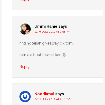
Ummi Hanie
says
24TH JULY 2012 AT 4:38 PM
nnti nk terjah giveaway cik tom..
rajin dia buat tutorial kan 😉
Reply
Noorikmal
says
24TH JULY 2012 AT 2:16 PM