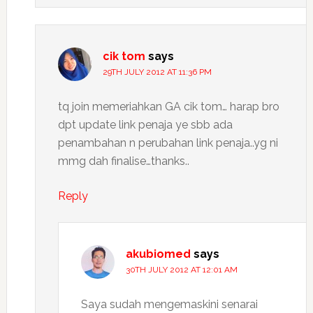
cik tom
says
29TH JULY 2012 AT 11:36 PM
tq join memeriahkan GA cik tom… harap bro
dpt update link penaja ye sbb ada
penambahan n perubahan link penaja..yg ni
mmg dah finalise…thanks..
Reply
akubiomed
says
30TH JULY 2012 AT 12:01 AM
Saya sudah mengemaskini senarai