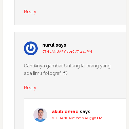
Reply
nurul
says
6TH JANUARY 2016 AT 4:41 PM
Cantiknya gambar. Untung la..orang yang
ada ilmu fotografi 🙂
Reply
akubiomed
says
6TH JANUARY 2016 AT 9:50 PM