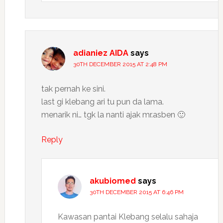
adianiez AIDA
says
30TH DECEMBER 2015 AT 2:48 PM
tak pernah ke sini.
last gi klebang ari tu pun da lama.
menarik ni… tgk la nanti ajak mr.asben 🙂
Reply
akubiomed
says
30TH DECEMBER 2015 AT 6:46 PM
Kawasan pantai Klebang selalu sahaja