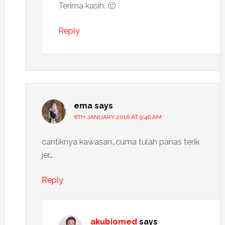
Terima kasih. 🙂
Reply
ema
says
6TH JANUARY 2016 AT 9:46 AM
cantiknya kawasan…cuma tulah panas terik
jer….
Reply
akubiomed
says