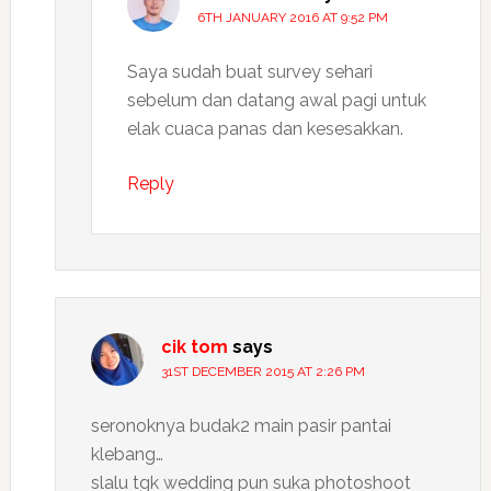
6TH JANUARY 2016 AT 9:52 PM
Saya sudah buat survey sehari
sebelum dan datang awal pagi untuk
elak cuaca panas dan kesesakkan.
Reply
cik tom
says
31ST DECEMBER 2015 AT 2:26 PM
seronoknya budak2 main pasir pantai
klebang…
slalu tgk wedding pun suka photoshoot