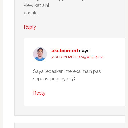
view kat sini..
cantik..
Reply
akubiomed
says
31ST DECEMBER 2015 AT 5:19 PM
Saya lepaskan mereka main pasir
sepuas-puasnya. 🙂
Reply