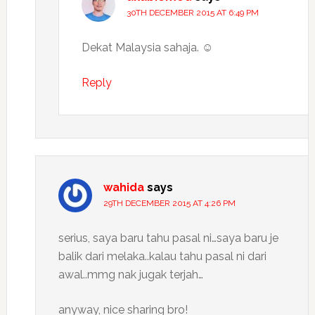
30TH DECEMBER 2015 AT 6:49 PM
Dekat Malaysia sahaja. ☺️
Reply
wahida
says
29TH DECEMBER 2015 AT 4:26 PM
serius, saya baru tahu pasal ni…saya baru je
balik dari melaka..kalau tahu pasal ni dari
awal..mmg nak jugak terjah…
anyway, nice sharing bro!