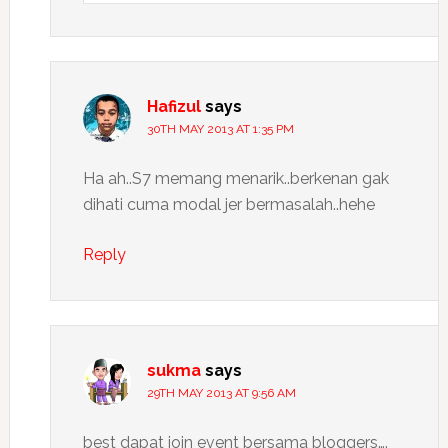
Hafizul
says
30TH MAY 2013 AT 1:35 PM
Ha ah..S7 memang menarik..berkenan gak
dihati cuma modal jer bermasalah..hehe
Reply
sukma
says
29TH MAY 2013 AT 9:56 AM
best dapat join event bersama bloggers….