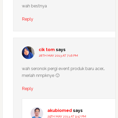
wah bestnya
Reply
cik tom
says
28TH MAY 2013 AT 7:16 PM
wah seronok pergi event produk baru acer…
meriah nmpknye 🙂
Reply
akubiomed
says
29TH MAY 2013 AT 9:57 PM