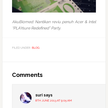
AkuBiomed: Nantikan reviu penuh Acer & Intel
“PLAYsure Redefined” Party.
FILED UNDER:
BLOG
Reader
Interactions
Comments
suri
says
8TH JUNE 2013 AT 9:05 AM