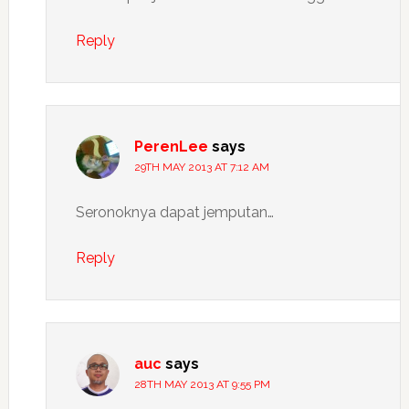
Reply
PerenLee
says
29TH MAY 2013 AT 7:12 AM
Seronoknya dapat jemputan…
Reply
auc
says
28TH MAY 2013 AT 9:55 PM