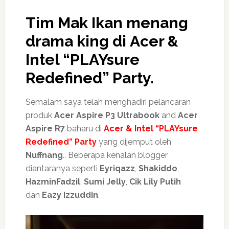
Tim Mak Ikan menang
drama king di Acer &
Intel “PLAYsure
Redefined” Party.
Semalam saya telah menghadiri pelancaran
produk
Acer Aspire P3 Ultrabook
and
Acer
Aspire R7
baharu di
Acer & Intel “PLAYsure
Redefined” Party
yang dijemput oleh
Nuffnang
.. Beberapa kenalan blogger
diantaranya seperti
Eyriqazz
,
Shakiddo
,
HazminFadzil
,
Sumi Jelly
,
Cik Lily Putih
dan
Eazy Izzuddin
.