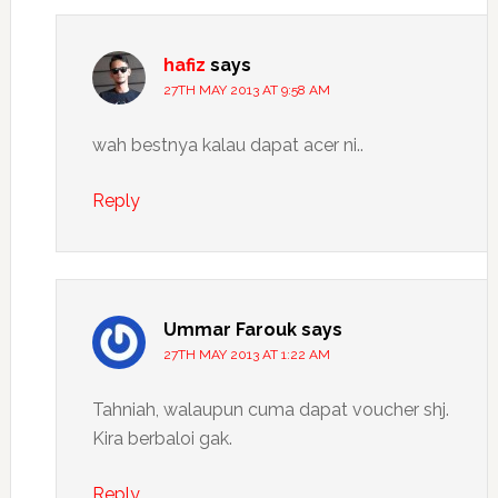
hafiz
says
27TH MAY 2013 AT 9:58 AM
wah bestnya kalau dapat acer ni..
Reply
Ummar Farouk
says
27TH MAY 2013 AT 1:22 AM
Tahniah, walaupun cuma dapat voucher shj.
Kira berbaloi gak.
Reply