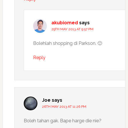
akubiomed
says
29TH MAY 2013 AT 9:57 PM
Bolehlah shopping di Parkson. 🙂
Reply
Joe
says
26TH MAY 2013 AT 11:26 PM
Boleh tahan gak. Bape harge die nie?