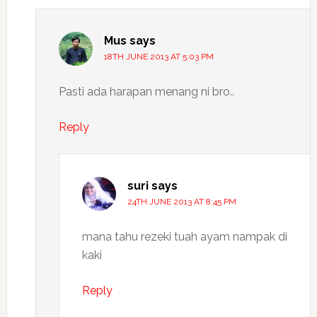
Mus
says
18TH JUNE 2013 AT 5:03 PM
Pasti ada harapan menang ni bro..
Reply
suri
says
24TH JUNE 2013 AT 8:45 PM
mana tahu rezeki tuah ayam nampak di
kaki
Reply