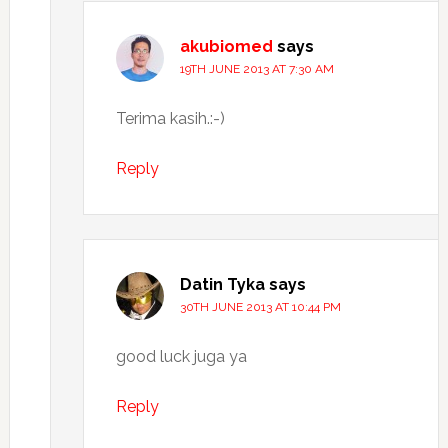
akubiomed
says
19TH JUNE 2013 AT 7:30 AM
Terima kasih.:-)
Reply
Datin Tyka
says
30TH JUNE 2013 AT 10:44 PM
good luck juga ya
Reply