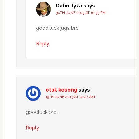
Datin Tyka
says
30TH JUNE 2013 AT 10:35 PM
good luck juga bro
Reply
otak kosong
says
19TH JUNE 2013 AT 12:27 AM
goodluck bro .
Reply