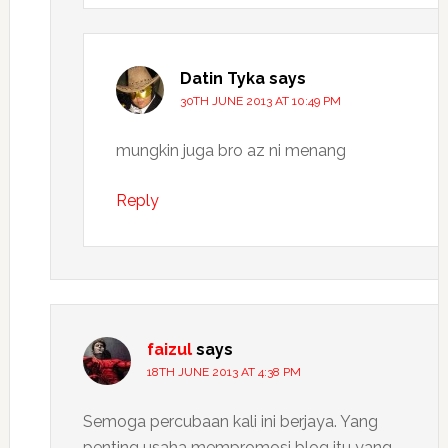
Datin Tyka
says
30TH JUNE 2013 AT 10:49 PM
mungkin juga bro az ni menang
Reply
faizul
says
18TH JUNE 2013 AT 4:38 PM
Semoga percubaan kali ini berjaya. Yang
penting usaha mempromosi blog itu yang