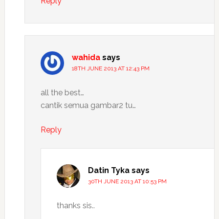
Reply
wahida
says
18TH JUNE 2013 AT 12:43 PM
all the best…
cantik semua gambar2 tu…
Reply
Datin Tyka
says
30TH JUNE 2013 AT 10:53 PM
thanks sis..