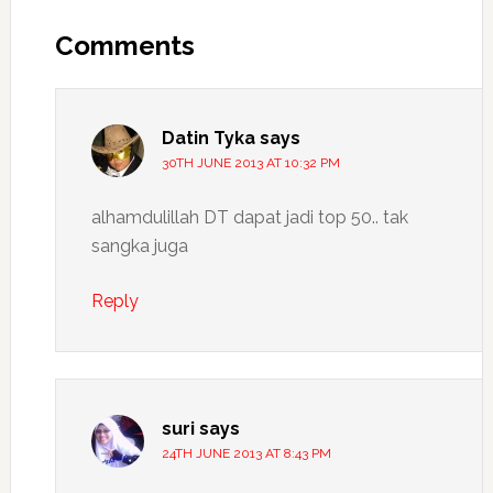
Reader
Interactions
Comments
Datin Tyka
says
30TH JUNE 2013 AT 10:32 PM
alhamdulillah DT dapat jadi top 50.. tak
sangka juga
Reply
suri
says
24TH JUNE 2013 AT 8:43 PM