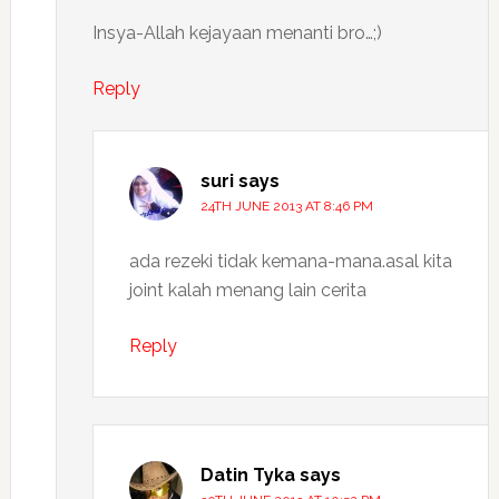
Insya-Allah kejayaan menanti bro…;)
Reply
suri
says
24TH JUNE 2013 AT 8:46 PM
ada rezeki tidak kemana-mana.asal kita
joint kalah menang lain cerita
Reply
Datin Tyka
says