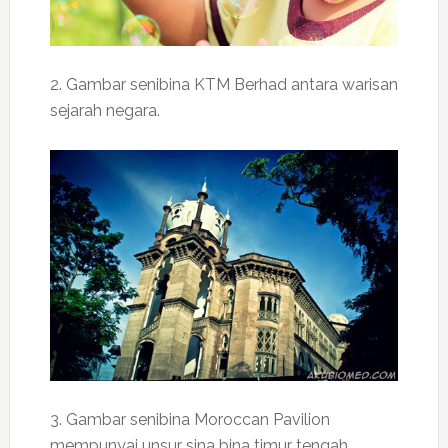
2. Gambar senibina KTM Berhad antara warisan
sejarah negara.
3. Gambar senibina Moroccan Pavilion
mempunyai unsur sina bina timur tengah