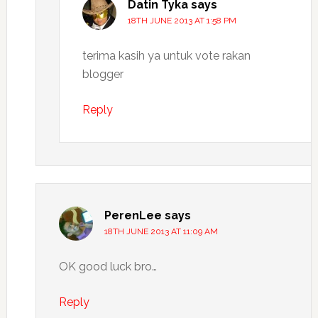
Datin Tyka
says
18TH JUNE 2013 AT 1:58 PM
terima kasih ya untuk vote rakan
blogger
Reply
PerenLee
says
18TH JUNE 2013 AT 11:09 AM
OK good luck bro…
Reply