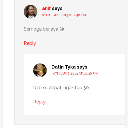
anif
says
18TH JUNE 2013 AT 7:46 PM
Semoga berjaya 😀
Reply
Datin Tyka
says
30TH JUNE 2013 AT 10:36 PM
tq bro.. dapat jugak top 50
Reply