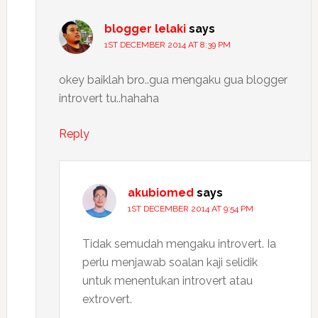
blogger lelaki
says
1ST DECEMBER 2014 AT 8:39 PM
okey baiklah bro..gua mengaku gua blogger
introvert tu..hahaha
Reply
akubiomed
says
1ST DECEMBER 2014 AT 9:54 PM
Tidak semudah mengaku introvert. Ia
perlu menjawab soalan kaji selidik
untuk menentukan introvert atau
extrovert.