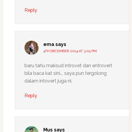
Reply
ema
says
4TH DECEMBER 2014 AT 3:05 PM
baru tahu maksud introvet dan entrovert
bila baca kat sini…. saya pun tergolong
dalam intovert juga ni.
Reply
Mus
says