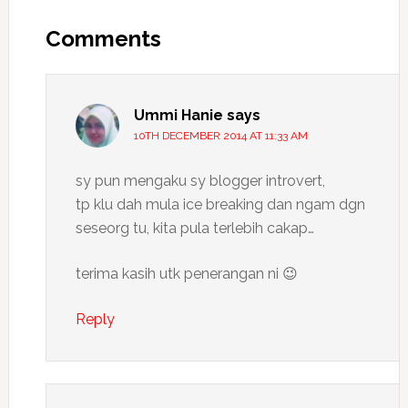
Reader
Interactions
Comments
Ummi Hanie
says
10TH DECEMBER 2014 AT 11:33 AM
sy pun mengaku sy blogger introvert,
tp klu dah mula ice breaking dan ngam dgn
seseorg tu, kita pula terlebih cakap…
terima kasih utk penerangan ni 😉
Reply