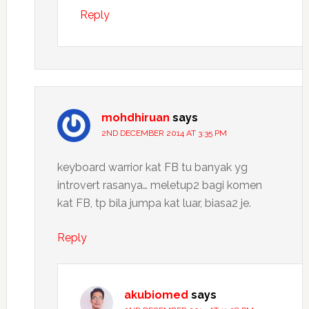
Reply
mohdhiruan
says
2ND DECEMBER 2014 AT 3:35 PM
keyboard warrior kat FB tu banyak yg
introvert rasanya… meletup2 bagi komen
kat FB, tp bila jumpa kat luar, biasa2 je.
Reply
akubiomed
says