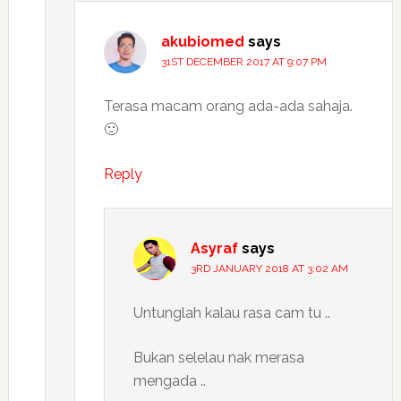
akubiomed
says
31ST DECEMBER 2017 AT 9:07 PM
Terasa macam orang ada-ada sahaja.
🙂
Reply
Asyraf
says
3RD JANUARY 2018 AT 3:02 AM
Untunglah kalau rasa cam tu ..
Bukan selelau nak merasa
mengada ..