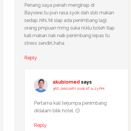
Penang saya penah menginap di
Bayview..tu pun rasa syok dah sbb makan
sedap..hihi..Ni siap ada penimbang lagi,
orang pmpuan mmg suka ni,klu boleh tiap
kali makan nak naik penimbang lepas tu
stress sendiri..haha
Reply
akubiomed
says
3RD JANUARY 2018 AT 11:23 PM
Pertama kali terjumpa penimbang
didalam bilik hotel. 🙂
Reply