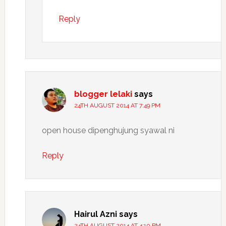
Reply
blogger lelaki
says
24TH AUGUST 2014 AT 7:49 PM
open house dipenghujung syawal ni
Reply
Hairul Azni
says
24TH AUGUST 2014 AT 4:10 PM