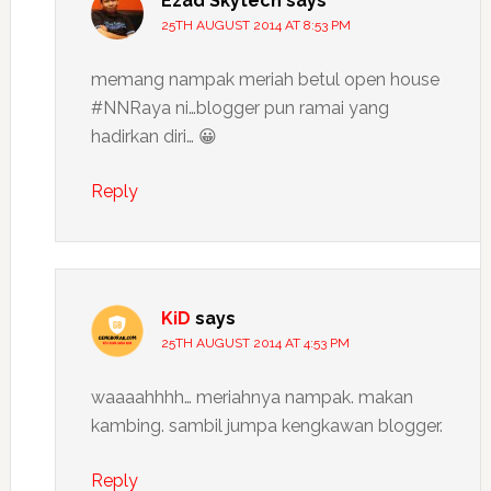
Ezad Skytech
says
25TH AUGUST 2014 AT 8:53 PM
memang nampak meriah betul open house
#NNRaya ni…blogger pun ramai yang
hadirkan diri… 😀
Reply
KiD
says
25TH AUGUST 2014 AT 4:53 PM
waaaahhhh… meriahnya nampak. makan
kambing. sambil jumpa kengkawan blogger.
Reply