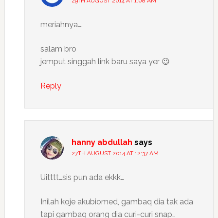
29TH AUGUST 2014 AT 1:08 AM
meriahnya….
salam bro
jemput singgah link baru saya yer 😉
Reply
hanny abdullah
says
27TH AUGUST 2014 AT 12:37 AM
Uitttt…sis pun ada ekkk…
Inilah koje akubiomed, gambaq dia tak ada
tapi gambaq orang dia curi-curi snap…