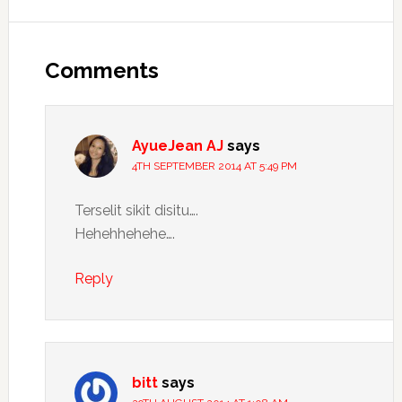
Reader
Interactions
Comments
AyueJean AJ
says
4TH SEPTEMBER 2014 AT 5:49 PM
Terselit sikit disitu….
Hehehhehehe….
Reply
bitt
says