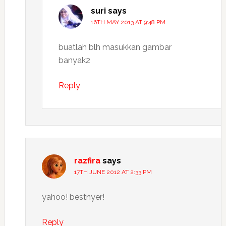
suri
says
16TH MAY 2013 AT 9:48 PM
buatlah blh masukkan gambar
banyak2
Reply
razfira
says
17TH JUNE 2012 AT 2:33 PM
yahoo! bestnyer!
Reply