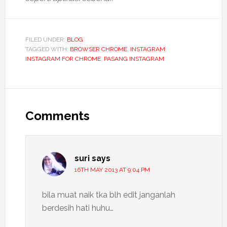
FILED UNDER:
BLOG
TAGGED WITH:
BROWSER CHROME
,
INSTAGRAM
,
INSTAGRAM FOR CHROME
,
PASANG INSTAGRAM
Reader
Interactions
Comments
suri
says
16TH MAY 2013 AT 9:04 PM
bila muat naik tka blh edit janganlah
berdesih hati huhu…