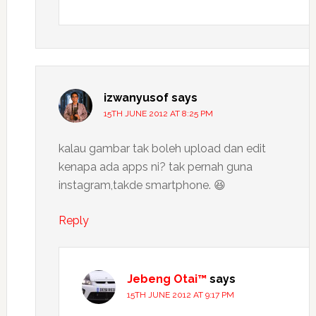
izwanyusof
says
15TH JUNE 2012 AT 8:25 PM
kalau gambar tak boleh upload dan edit
kenapa ada apps ni? tak pernah guna
instagram,takde smartphone. 😆
Reply
Jebeng Otai™
says
15TH JUNE 2012 AT 9:17 PM