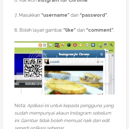
6. Klik ikon
Instgram for Chrome
.
7. Masukkan
“username”
dan
“password”
.
8. Boleh layari gambar,
“like”
dan
“comment”
.
Nota:
Aplikasi ini untuk kepada pengguna yang
sudah mempunyai akaun Instagram sebelum
ini. Gambar tidak boleh memuat naik dan edit
seperti aplikasi sebenar.