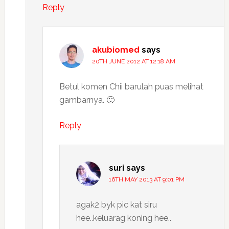
Reply
akubiomed
says
20TH JUNE 2012 AT 12:18 AM
Betul komen Chii barulah puas melihat
gambarnya. 🙂
Reply
suri
says
16TH MAY 2013 AT 9:01 PM
agak2 byk pic kat siru
hee..keluarag koning hee..