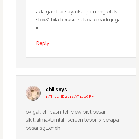
ada gambar saya ikut jer mmg otak
slow2 bila berusia nak cak madu juga
ini
Reply
chii
says
19TH JUNE 2012 AT 11:26 PM
ok gak eh..pasni leh view pict besar
sikit..almaklumlah..screen tepon x berapa
besar sgt..eheh