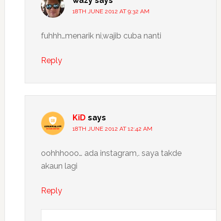
wazy
says
18TH JUNE 2012 AT 9:32 AM
fuhhh…menarik ni,wajib cuba nanti
Reply
KiD
says
18TH JUNE 2012 AT 12:42 AM
oohhhooo… ada instagram,. saya takde
akaun lagi
Reply