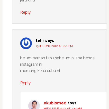
jer,,,huhu
Reply
tehr
says
15TH JUNE 2012 AT 4:41 PM
belum pernah tahu sebelum ni apa benda
instagram ni
memang kena cuba ni
Reply
akubiomed
says
16TH JUNE 2012 AT 2:43 AM