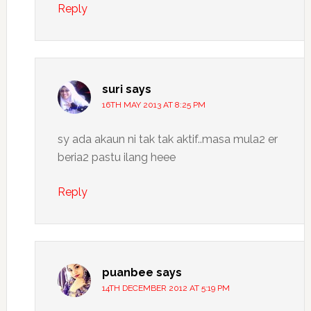
Reply
suri
says
16TH MAY 2013 AT 8:25 PM
sy ada akaun ni tak tak aktif..masa mula2 er
beria2 pastu ilang heee
Reply
puanbee
says
14TH DECEMBER 2012 AT 5:19 PM