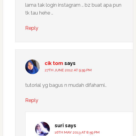
lama tak login instagram .. bz buat apa pun
tk tau hehe ..
Reply
cik tom
says
27TH JUNE 2012 AT 9:59 PM
tutorial yg bagus n mudah difahami..
Reply
suri
says
16TH MAY 2013 AT 8:59 PM