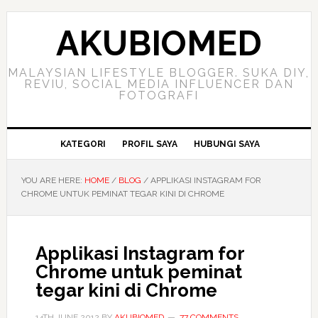
Skip
Skip
Skip
to
to
to
AKUBIOMED
primary
main
primary
navigation
content
sidebar
MALAYSIAN LIFESTYLE BLOGGER. SUKA DIY,
REVIU, SOCIAL MEDIA INFLUENCER DAN
FOTOGRAFI
KATEGORI
PROFIL SAYA
HUBUNGI SAYA
YOU ARE HERE:
HOME
/
BLOG
/
APPLIKASI INSTAGRAM FOR
CHROME UNTUK PEMINAT TEGAR KINI DI CHROME
Applikasi Instagram for
Chrome untuk peminat
tegar kini di Chrome
14TH JUNE 2012
BY
AKUBIOMED
77 COMMENTS