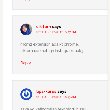
cik tom
says
16TH JUNE 2012 AT 10:27 PM
mcm2 extension ada kt chrome…
ciktom xpernah gn instagram..huk3
Reply
tips-kurus
says
16TH JUNE 2012 AT 10:43 AM
saya yg ketinggalan teknologi. huhu!