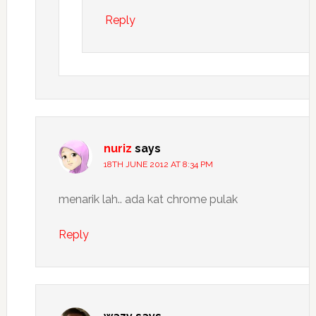
Reply
nuriz
says
18TH JUNE 2012 AT 8:34 PM
menarik lah.. ada kat chrome pulak
Reply