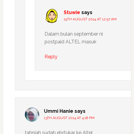
Stuwie
says
15TH AUGUST 2014 AT 12:57 AM
Dalam bulan september ni
postpaid ALTEL masuk
Reply
Ummi Hanie
says
13TH AUGUST 2014 AT 4:18 PM
tahniah sudah ebrtukar ke Altel