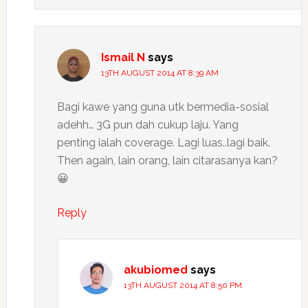
Ismail N
says
13TH AUGUST 2014 AT 8:39 AM
Bagi kawe yang guna utk bermedia-sosial
adehh… 3G pun dah cukup laju. Yang
penting ialah coverage. Lagi luas..lagi baik.
Then again, lain orang, lain citarasanya kan?
😀
Reply
akubiomed
says
13TH AUGUST 2014 AT 8:50 PM