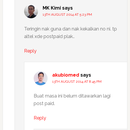
MK Kimi
says
13TH AUGUST 2014 AT 5:23 PM
Teringin nak guna dan nak kekalkan no ni. tp
altel xde postpaid plak..
Reply
akubiomed
says
13TH AUGUST 2014 AT 8:45 PM
Buat masa ini belum ditawarkan lagi
post paid.
Reply