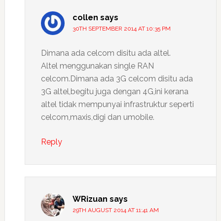
collen
says
30TH SEPTEMBER 2014 AT 10:35 PM
Dimana ada celcom disitu ada altel.
Altel menggunakan single RAN
celcom.Dimana ada 3G celcom disitu ada
3G altel,begitu juga dengan 4G,ini kerana
altel tidak mempunyai infrastruktur seperti
celcom,maxis,digi dan umobile.
Reply
WRizuan
says
29TH AUGUST 2014 AT 11:41 AM