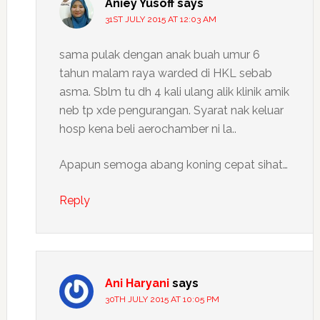
Aniey Yusoff
says
31ST JULY 2015 AT 12:03 AM
sama pulak dengan anak buah umur 6
tahun malam raya warded di HKL sebab
asma. Sblm tu dh 4 kali ulang alik klinik amik
neb tp xde pengurangan. Syarat nak keluar
hosp kena beli aerochamber ni la..
Apapun semoga abang koning cepat sihat…
Reply
Ani Haryani
says
30TH JULY 2015 AT 10:05 PM