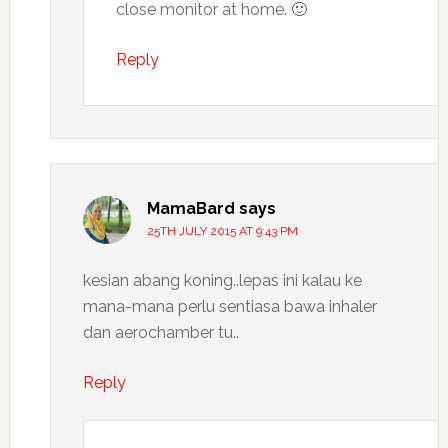
close monitor at home. 🙂
Reply
MamaBard
says
25TH JULY 2015 AT 9:43 PM
kesian abang koning..lepas ini kalau ke
mana-mana perlu sentiasa bawa inhaler
dan aerochamber tu..
Reply