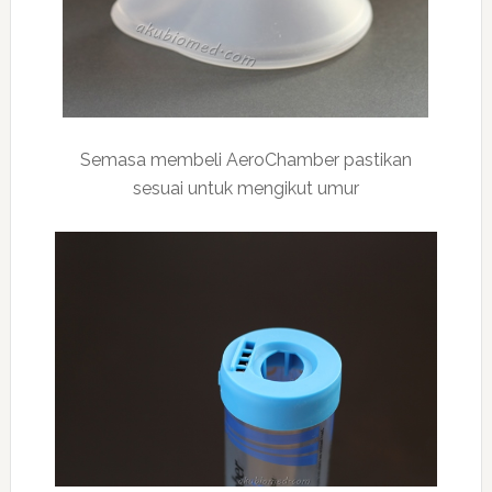
Semasa membeli AeroChamber pastikan
sesuai untuk mengikut umur