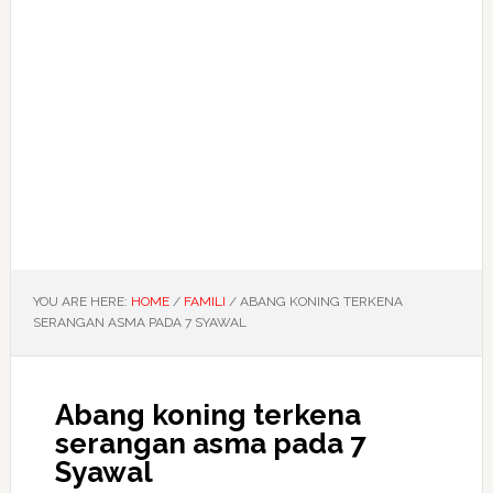
YOU ARE HERE:
HOME
/
FAMILI
/
ABANG KONING TERKENA
SERANGAN ASMA PADA 7 SYAWAL
Abang koning terkena
serangan asma pada 7
Syawal