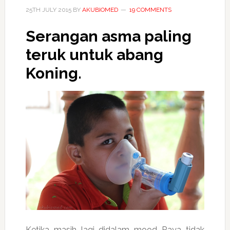
25TH JULY 2015
BY
AKUBIOMED
19 COMMENTS
Serangan asma paling
teruk untuk abang
Koning.
Ketika masih lagi didalam mood Raya tidak