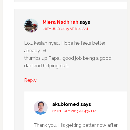
Miera Nadhirah
says
26TH JULY 2015 AT 6:04 AM
Lo…. kesian nyer…. Hope he feels better
already… =(
thumbs up Papa.. good job being a good
dad and helping out…
Reply
akubiomed
says
26TH JULY 2015 AT 4:37 PM
Thank you. His getting better now after