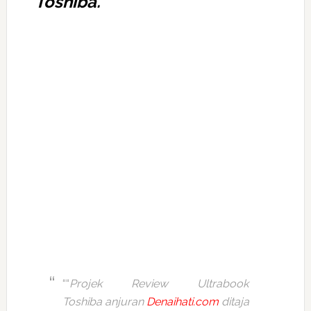
Toshiba.
““
Projek Review Ultrabook
Toshiba anjuran
Denaihati.com
ditaja