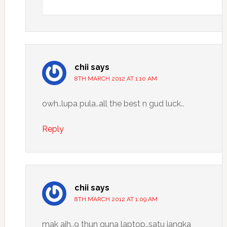
chii
says
8TH MARCH 2012 AT 1:10 AM
owh..lupa pula..all the best n gud luck..
Reply
chii
says
8TH MARCH 2012 AT 1:09 AM
mak aih..9 thun guna laptop..satu jangka