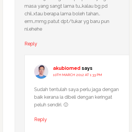
masa yang sangt lama tu…kalau bg pd
chii..xtau berapa lama boleh tahan..
erm..mmg patut dpt/tukar yg baru pun
ni.ehehe
Reply
akubiomed
says
10TH MARCH 2012 AT 1:33 PM
Sudah tentulah saya perlu jaga dengan
baik kerana ia dibeli dengan keringat
peluh sendiri. 🙂
Reply