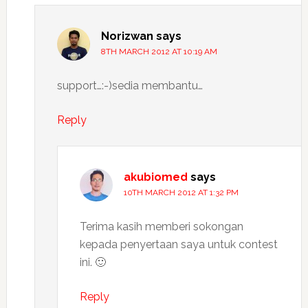
Norizwan
says
8TH MARCH 2012 AT 10:19 AM
support…:-)sedia membantu…
Reply
akubiomed
says
10TH MARCH 2012 AT 1:32 PM
Terima kasih memberi sokongan
kepada penyertaan saya untuk contest
ini. 🙂
Reply