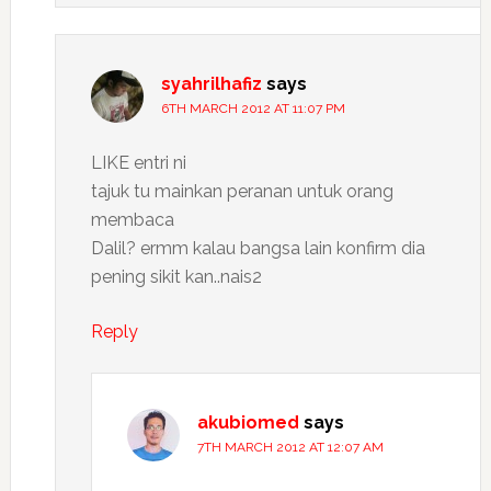
syahrilhafiz
says
6TH MARCH 2012 AT 11:07 PM
LIKE entri ni
tajuk tu mainkan peranan untuk orang
membaca
Dalil? ermm kalau bangsa lain konfirm dia
pening sikit kan..nais2
Reply
akubiomed
says
7TH MARCH 2012 AT 12:07 AM