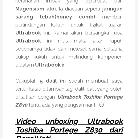
ketahanan impak yang diperbuat dari
Magensium aloi.
Ia diacuan seperti
jaringan
sarang lebah(honey comb)
memberi
perlindungan kukuh untuk fizikal luaran
Ultrabook
ini. Ramai akan bersangka rupa
Ultrabook
ini nipis maka akan rapuh
sebenarnya tidak dan meleset sama sekali ia
cukup kukuh untuk melindungi komponen
didalam
Ultrabook
ini.
Cukuplah
5 dalil ini
sudah membuat saya
terliur kalau ditambah lagi dalil-dalil yang boleh
dikaitkan dengan
Ultrabook Toshiba Portege
Z830
tentu ada yang pengsan nanti
.
🙂
Video unboxing Ultrabook
Toshiba Portege Z830 dari