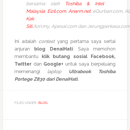
bersama oleh
Toshiba & Intel
Malaysia
,
Eizil.com
,
Anarm.net
, eQurban.com, Al
Kak
Siti
,Azri.my, Apesal.com dan Jerungperkasa.co
Ini adalah
contest
yang pertama saya sertai
anjuran
blog DenaiHati
. Saya memohon
membantu
klik butang sosial Facebook,
Twitter
dan
Google+
untuk saya berpeluang
memenangi
laptop
Ultrabook Toshiba
Portege Z830 dari DenaiHati.
FILED UNDER:
BLOG
Reader