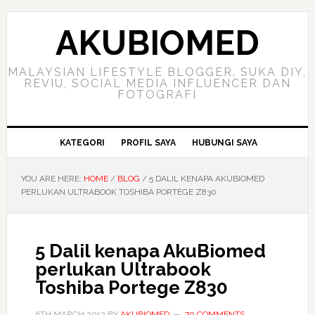
Skip
Skip
Skip
to
to
to
AKUBIOMED
primary
main
primary
navigation
content
sidebar
MALAYSIAN LIFESTYLE BLOGGER. SUKA DIY,
REVIU, SOCIAL MEDIA INFLUENCER DAN
FOTOGRAFI
KATEGORI
PROFIL SAYA
HUBUNGI SAYA
YOU ARE HERE:
HOME
/
BLOG
/
5 DALIL KENAPA AKUBIOMED
PERLUKAN ULTRABOOK TOSHIBA PORTEGE Z830
5 Dalil kenapa AkuBiomed
perlukan Ultrabook
Toshiba Portege Z830
6TH MARCH 2012
BY
AKUBIOMED
70 COMMENTS