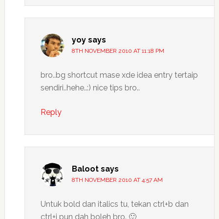
yoy
says
8TH NOVEMBER 2010 AT 11:18 PM
bro..bg shortcut mase xde idea entry tertaip
sendiri..hehe..:) nice tips bro..
Reply
Baloot
says
8TH NOVEMBER 2010 AT 4:57 AM
Untuk bold dan italics tu, tekan ctrl+b dan
ctrl+i pun dah boleh bro. 🙂