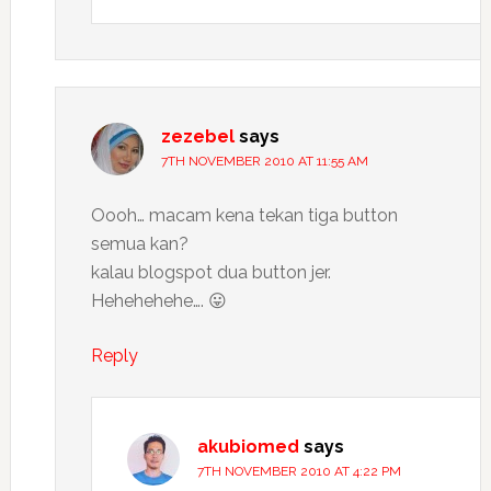
zezebel
says
7TH NOVEMBER 2010 AT 11:55 AM
Oooh… macam kena tekan tiga button
semua kan?
kalau blogspot dua button jer.
Hehehehehe…. 😛
Reply
akubiomed
says
7TH NOVEMBER 2010 AT 4:22 PM