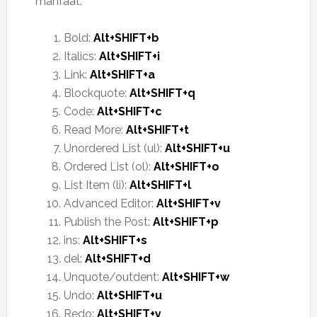
manfaat.
Bold:
Alt+SHIFT+b
Italics:
Alt+SHIFT+i
Link:
Alt+SHIFT+a
Blockquote:
Alt+SHIFT+q
Code:
Alt+SHIFT+c
Read More:
Alt+SHIFT+t
Unordered List (ul):
Alt+SHIFT+u
Ordered List (ol):
Alt+SHIFT+o
List Item (li):
Alt+SHIFT+l
Advanced Editor:
Alt+SHIFT+v
Publish the Post:
Alt+SHIFT+p
ins:
Alt+SHIFT+s
del:
Alt+SHIFT+d
Unquote/outdent:
Alt+SHIFT+w
Undo:
Alt+SHIFT+u
Redo:
Alt+SHIFT+y