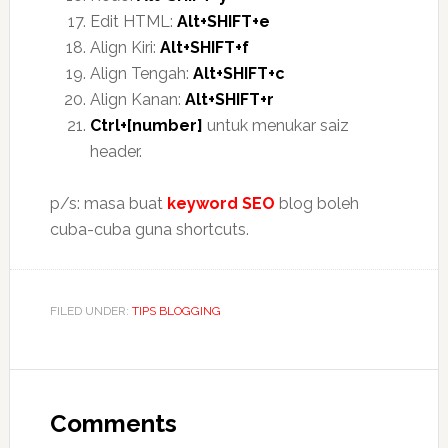
Edit HTML:
Alt+SHIFT+e
Align Kiri:
Alt+SHIFT+f
Align Tengah:
Alt+SHIFT+c
Align Kanan:
Alt+SHIFT+r
Ctrl+[number]
untuk menukar saiz
header.
p/s: masa buat
keyword
SEO
blog boleh
cuba-cuba guna shortcuts.
FILED UNDER:
TIPS BLOGGING
Reader
Interactions
Comments