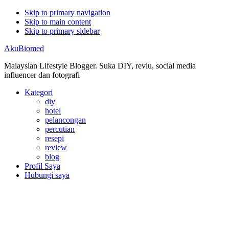
Skip to primary navigation
Skip to main content
Skip to primary sidebar
AkuBiomed
Malaysian Lifestyle Blogger. Suka DIY, reviu, social media
influencer dan fotografi
Kategori
diy
hotel
pelancongan
percutian
resepi
review
blog
Profil Saya
Hubungi saya