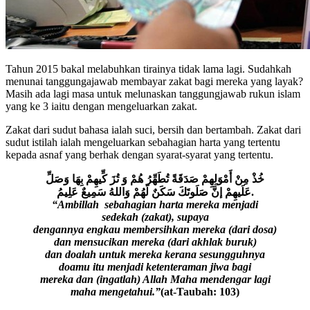
Tahun 2015 bakal melabuhkan tirainya tidak lama lagi. Sudahkah
menunai tanggungajawab membayar zakat bagi mereka yang layak?
Masih ada lagi masa untuk melunaskan tanggungjawab rukun islam
yang ke 3 iaitu dengan mengeluarkan zakat.
Zakat dari sudut bahasa ialah suci, bersih dan bertambah. Zakat dari
sudut istilah ialah mengeluarkan sebahagian harta yang tertentu
kepada asnaf yang berhak dengan syarat-syarat yang tertentu.
خُذْ مِنْ أَمْوَلِهِمْ صَدَقَةً تُطَهِّرُ
هُمْ وَ
تُزَ
كِّيهِمْ بِهَا وَصَلِّ
عَلَيهِمْ إنَّ صَلَوتَكَ سَكَنٌ لَهُمْ وَاللهُ سَمِيعٌ عَلِيمُ.
“Ambillah sebahagian harta mereka menjadi
sedekah (zakat), supaya
dengannya engkau membersihkan mereka (dari dosa)
dan mensucikan mereka (dari akhlak buruk)
dan doalah untuk mereka kerana sesungguhnya
doamu itu menjadi ketenteraman jiwa bagi
mereka dan (ingatlah) Allah Maha mendengar lagi
maha mengetahui.
”
(at-Taubah: 103)