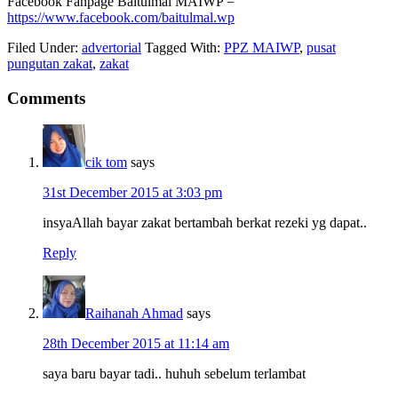
Facebook Fanpage Baitulmal MAIWP =
https://www.facebook.com/baitulmal.wp
Filed Under:
advertorial
Tagged With:
PPZ MAIWP
,
pusat
pungutan zakat
,
zakat
Reader
Comments
Interactions
cik tom
says
31st December 2015 at 3:03 pm
insyaAllah bayar zakat bertambah berkat rezeki yg dapat..
Reply
Raihanah Ahmad
says
28th December 2015 at 11:14 am
saya baru bayar tadi.. huhuh sebelum terlambat