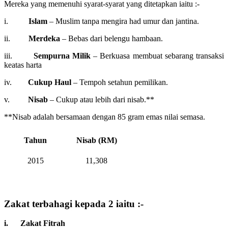
Mereka yang memenuhi syarat-syarat yang ditetapkan iaitu :-
i.
Islam
– Muslim tanpa mengira had umur dan jantina.
ii.
Merdeka
– Bebas dari belengu hambaan.
iii.
Sempurna Milik
– Berkuasa membuat sebarang transaksi
keatas harta
iv.
Cukup Haul
– Tempoh setahun pemilikan.
v.
Nisab
– Cukup atau lebih dari nisab.**
**Nisab adalah bersamaan dengan 85 gram emas nilai semasa.
Tahun
Nisab (RM)
2015
11,308
Zakat terbahagi kepada 2 iaitu :-
i. Zakat Fitrah