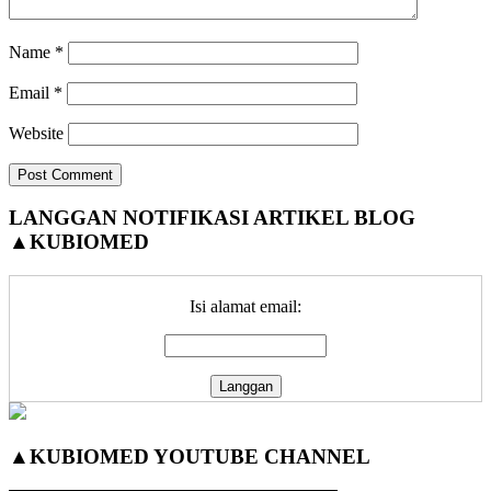
Name
*
Email
*
Website
Primary
LANGGAN NOTIFIKASI ARTIKEL BLOG
▲KUBIOMED
Sidebar
Isi alamat email:
▲KUBIOMED YOUTUBE CHANNEL