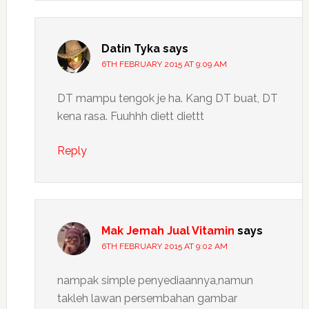
Datin Tyka
says
6TH FEBRUARY 2015 AT 9:09 AM
DT mampu tengok je ha. Kang DT buat, DT
kena rasa. Fuuhhh diett diettt
Reply
Mak Jemah Jual Vitamin
says
6TH FEBRUARY 2015 AT 9:02 AM
nampak simple penyediaannya,namun
takleh lawan persembahan gambar