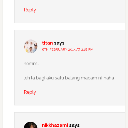
Reply
titan
says
6TH FEBRUARY 2015 AT 2:18 PM
hemm..
leh la bagi aku satu balang macam ni. haha
Reply
nikkhazami
says