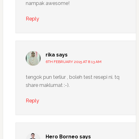
nampak awesome!
Reply
rika
says
6TH FEBRUARY 2015 AT 8:13 AM
tengok pun terliur , boleh test resepi ni. tq
share maklumat :-).
Reply
Hero Borneo
says