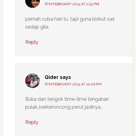
6TH FEBRUARY 2015 AT 1:25 PM
pernah cuba hari tu, tapi guna biskut oat.
sedap gila.
Reply
Qider
says
6TH FEBRUARY 2015 AT 12:06 PM
Buka dan tengok time-time tengahari
pulak..berkeroncong perut jadinya..
Reply