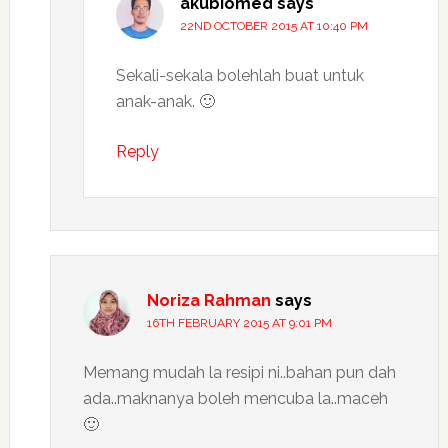
akubiomed
says
22ND OCTOBER 2015 AT 10:40 PM
Sekali-sekala bolehlah buat untuk
anak-anak. 🙂
Reply
Noriza Rahman
says
16TH FEBRUARY 2015 AT 9:01 PM
Memang mudah la resipi ni..bahan pun dah
ada..maknanya boleh mencuba la..maceh
🙂