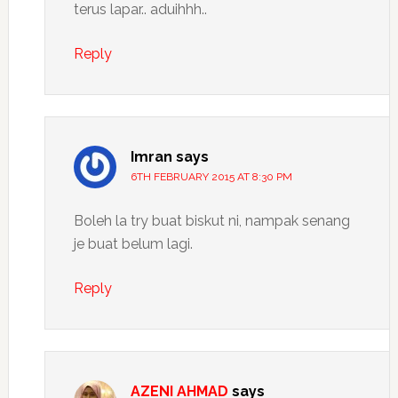
terus lapar.. aduihhh..
Reply
Imran
says
6TH FEBRUARY 2015 AT 8:30 PM
Boleh la try buat biskut ni, nampak senang
je buat belum lagi.
Reply
AZENI AHMAD
says