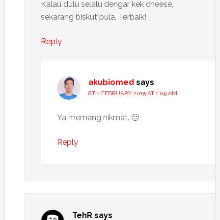
Kalau dulu selalu dengar kek cheese,
sekarang biskut pula. Terbaik!
Reply
akubiomed
says
8TH FEBRUARY 2015 AT 1:09 AM
Ya memang nikmat. 🙂
Reply
TehR
says