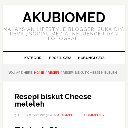
Skip
Skip
Skip
to
to
to
AKUBIOMED
primary
main
primary
navigation
content
sidebar
MALAYSIAN LIFESTYLE BLOGGER. SUKA DIY,
REVIU, SOCIAL MEDIA INFLUENCER DAN
FOTOGRAFI
KATEGORI
PROFIL SAYA
HUBUNGI SAYA
YOU ARE HERE:
HOME
/
RESEPI
/
RESEPI BISKUT CHEESE MELELEH
Resepi biskut Cheese
meleleh
5TH FEBRUARY 2015
BY
AKUBIOMED
42 COMMENTS