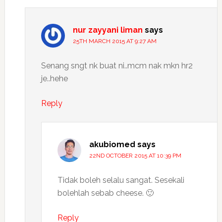
nur zayyani liman
says
25TH MARCH 2015 AT 9:27 AM
Senang sngt nk buat ni..mcm nak mkn hr2
je..hehe
Reply
akubiomed
says
22ND OCTOBER 2015 AT 10:39 PM
Tidak boleh selalu sangat. Sesekali
bolehlah sebab cheese. 🙂
Reply