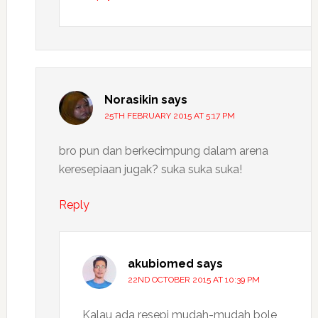
Norasikin
says
25TH FEBRUARY 2015 AT 5:17 PM
bro pun dan berkecimpung dalam arena
keresepiaan jugak? suka suka suka!
Reply
akubiomed
says
22ND OCTOBER 2015 AT 10:39 PM
Kalau ada resepi mudah-mudah bole