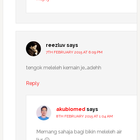
reezluv
says
7TH FEBRUARY 2015 AT 6:09 PM
tengok meleleh kemain je…adehh
Reply
akubiomed
says
8TH FEBRUARY 2015 AT 1:04 AM
Memang sahaja bagi bikin meleleh air
liur. 🙂