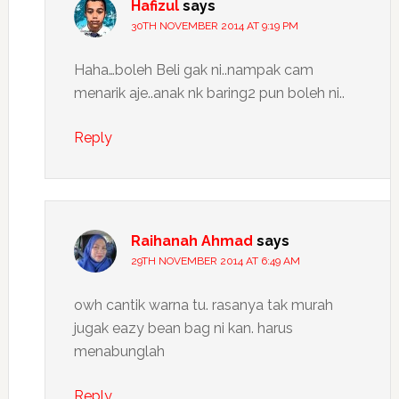
Hafizul
says
30TH NOVEMBER 2014 AT 9:19 PM
Haha…boleh Beli gak ni..nampak cam
menarik aje..anak nk baring2 pun boleh ni..
Reply
Raihanah Ahmad
says
29TH NOVEMBER 2014 AT 6:49 AM
owh cantik warna tu. rasanya tak murah
jugak eazy bean bag ni kan. harus
menabunglah
Reply