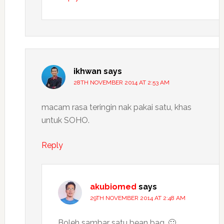
ikhwan
says
28TH NOVEMBER 2014 AT 2:53 AM
macam rasa teringin nak pakai satu, khas
untuk SOHO.
Reply
akubiomed
says
29TH NOVEMBER 2014 AT 2:48 AM
Boleh sambar satu bean bag. 🙂