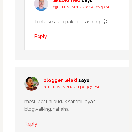
akubiomed
says
29TH NOVEMBER 2014 AT 2:45 AM
Tentu selalu lepak di bean bag. 🙂
Reply
blogger lelaki
says
28TH NOVEMBER 2014 AT 9:51 PM
mesti best ni duduk sambil layan
blogwalking..hahaha
Reply