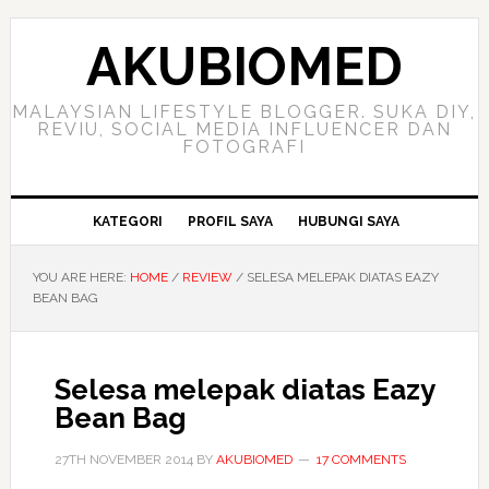
Skip
Skip
Skip
to
to
to
AKUBIOMED
primary
main
primary
navigation
content
sidebar
MALAYSIAN LIFESTYLE BLOGGER. SUKA DIY,
REVIU, SOCIAL MEDIA INFLUENCER DAN
FOTOGRAFI
KATEGORI
PROFIL SAYA
HUBUNGI SAYA
YOU ARE HERE:
HOME
/
REVIEW
/
SELESA MELEPAK DIATAS EAZY
BEAN BAG
Selesa melepak diatas Eazy
Bean Bag
27TH NOVEMBER 2014
BY
AKUBIOMED
17 COMMENTS