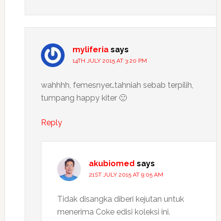
myliferia
says
14TH JULY 2015 AT 3:20 PM
wahhhh, femesnyer…tahniah sebab terpilih,
tumpang happy kiter 🙂
Reply
akubiomed
says
21ST JULY 2015 AT 9:05 AM
Tidak disangka diberi kejutan untuk
menerima Coke edisi koleksi ini.