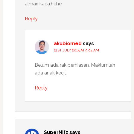
almari kaca.hehe
Reply
akubiomed
says
21ST JULY 2015 AT 9:04 AM
Belum ada rak perhiasan. Maklumlah
ada anak kecil.
Reply
SuperNifz
says