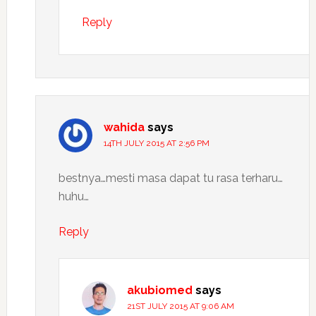
Reply
wahida
says
14TH JULY 2015 AT 2:56 PM
bestnya…mesti masa dapat tu rasa terharu…
huhu…
Reply
akubiomed
says
21ST JULY 2015 AT 9:06 AM