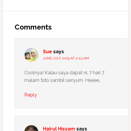
Reader
Interactions
Comments
Sue
says
22ND JULY 2015 AT 2:03 AM
Coolnya! Kalau saya dapat ni, 7 hari 7
malam tido sambil senyum. Heeee..
Reply
Hairul Hissam
says