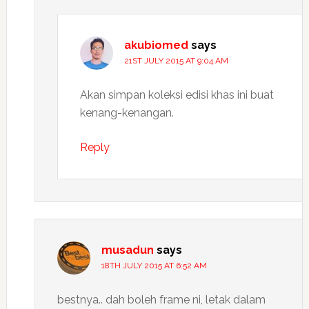
akubiomed
says
21ST JULY 2015 AT 9:04 AM
Akan simpan koleksi edisi khas ini buat
kenang-kenangan.
Reply
musadun
says
18TH JULY 2015 AT 6:52 AM
bestnya.. dah boleh frame ni, letak dalam