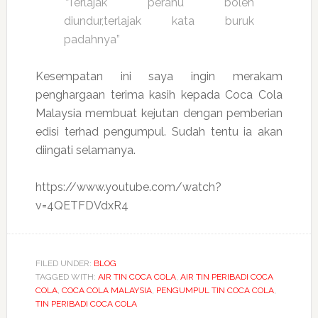
“
Terlajak perahu boleh
diundur,terlajak kata buruk
padahnya”
Kesempatan ini saya ingin merakam
penghargaan terima kasih kepada Coca Cola
Malaysia membuat kejutan dengan pemberian
edisi terhad pengumpul. Sudah tentu ia akan
diingati selamanya.
https://www.youtube.com/watch?
v=4QETFDVdxR4
FILED UNDER:
BLOG
TAGGED WITH:
AIR TIN COCA COLA
,
AIR TIN PERIBADI COCA
COLA
,
COCA COLA MALAYSIA
,
PENGUMPUL TIN COCA COLA
,
TIN PERIBADI COCA COLA