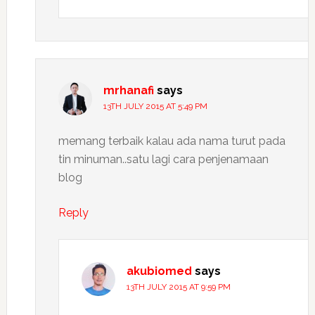
mrhanafi
says
13TH JULY 2015 AT 5:49 PM
memang terbaik kalau ada nama turut pada
tin minuman..satu lagi cara penjenamaan
blog
Reply
akubiomed
says
13TH JULY 2015 AT 9:59 PM