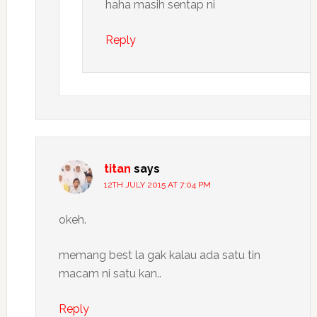
haha masih sentap ni
Reply
titan
says
12TH JULY 2015 AT 7:04 PM
okeh.
memang best la gak kalau ada satu tin
macam ni satu kan..
Reply