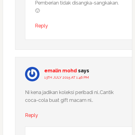
Pemberian tidak disangka-sangkakan.
🙂
Reply
emalin mohd
says
13TH JULY 2015 AT 1:46 PM
Ni kena jadikan koleksi peribadi ni..Cantik
coca-cola buat gift macam ni..
Reply