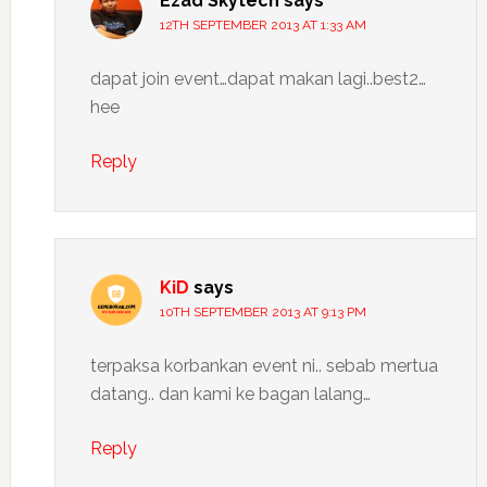
Ezad Skytech
says
12TH SEPTEMBER 2013 AT 1:33 AM
dapat join event…dapat makan lagi..best2…
hee
Reply
KiD
says
10TH SEPTEMBER 2013 AT 9:13 PM
terpaksa korbankan event ni.. sebab mertua
datang.. dan kami ke bagan lalang…
Reply