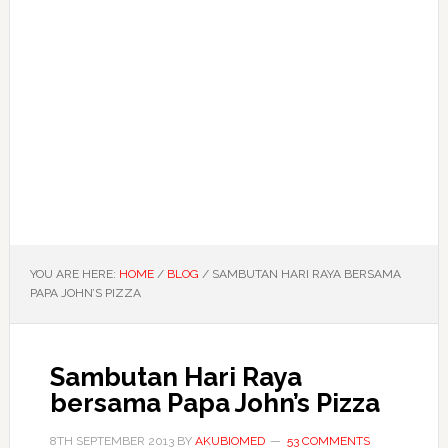
YOU ARE HERE:
HOME
/
BLOG
/
SAMBUTAN HARI RAYA BERSAMA
PAPA JOHN’S PIZZA
Sambutan Hari Raya
bersama Papa John’s Pizza
8TH SEPTEMBER 2013
BY
AKUBIOMED
53 COMMENTS