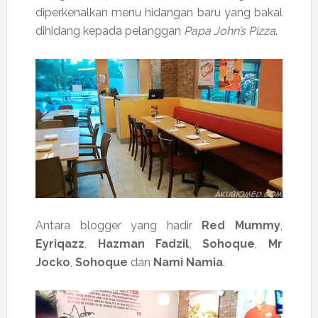
diperkenalkan menu hidangan baru yang bakal
dihidang kepada pelanggan
Papa John’s Pizza
.
Antara blogger yang hadir
Red Mummy
,
Eyriqazz
,
Hazman Fadzil
,
Sohoque
,
Mr
Jocko
,
Sohoque
dan
Nami Namia
.