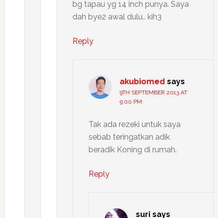
bg tapau yg 14 inch punya. Saya
dah bye2 awal dulu.. kih3
Reply
akubiomed
says
9TH SEPTEMBER 2013 AT
9:00 PM
Tak ada rezeki untuk saya
sebab teringatkan adik
beradik Koning di rumah.
Reply
suri
says