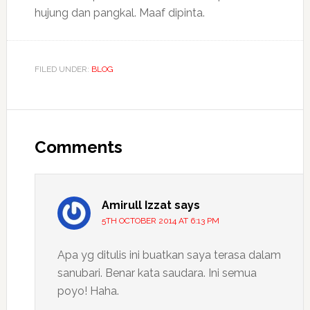
hujung dan pangkal. Maaf dipinta.
FILED UNDER:
BLOG
Reader
Interactions
Comments
Amirull Izzat
says
5TH OCTOBER 2014 AT 6:13 PM
Apa yg ditulis ini buatkan saya terasa dalam
sanubari. Benar kata saudara. Ini semua
poyo! Haha.