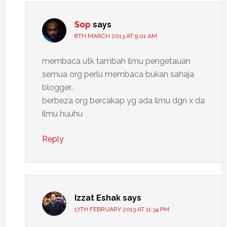
Sop
says
8TH MARCH 2013 AT 9:01 AM
membaca utk tambah ilmu pengetauan
semua org perlu membaca bukan sahaja
blogger..
berbeza org bercakap yg ada ilmu dgn x da
ilmu huuhu
Reply
Izzat Eshak
says
17TH FEBRUARY 2013 AT 11:34 PM