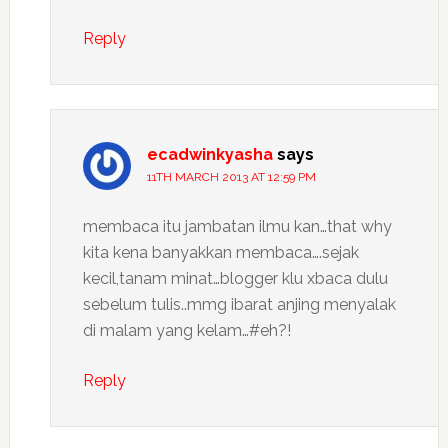
Reply
ecadwinkyasha
says
11TH MARCH 2013 AT 12:59 PM
membaca itu jambatan ilmu kan…that why
kita kena banyakkan membaca….sejak
kecil,tanam minat…blogger klu xbaca dulu
sebelum tulis..mmg ibarat anjing menyalak
di malam yang kelam…#eh?!
Reply