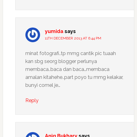
yumida
says
11TH DECEMBER 2013 AT 6:44 PM
minat fotografi..tp mmg cantik pic tuaah
kan sbg seorg blogger perlunya
membaca..baca dan baca…membaca
amalan kitahehe..part poyo tu mmg kelakar,
bunyi comel je…
Reply
Aniq Bukhary
says