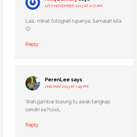
12TH NOVEMBER 2013 AT 2:17 AM
Laa.. minat fotografi rupanya. Samalah kita
🙂
Reply
PerenLee
says
2ND MAY 2013 AT 1:49 PM
Wah,gambar burung tu awak tangkap
sendiri ke?cool…
Reply