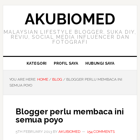
Skip
Skip
Skip
to
to
to
AKUBIOMED
primary
main
primary
navigation
content
sidebar
MALAYSIAN LIFESTYLE BLOGGER. SUKA DIY,
REVIU, SOCIAL MEDIA INFLUENCER DAN
FOTOGRAFI
KATEGORI
PROFIL SAYA
HUBUNGI SAYA
YOU ARE HERE:
HOME
/
BLOG
/
BLOGGER PERLU MEMBACA INI
SEMUA POYO
Blogger perlu membaca ini
semua poyo
5TH FEBRUARY 2013
BY
AKUBIOMED
154 COMMENTS