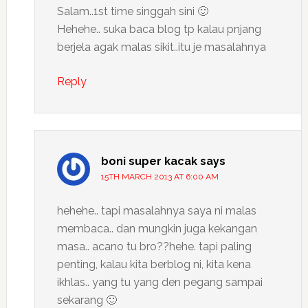
Salam..1st time singgah sini 🙂
Hehehe.. suka baca blog tp kalau pnjang
berjela agak malas sikit..itu je masalahnya
Reply
boni super kacak
says
15TH MARCH 2013 AT 6:00 AM
hehehe.. tapi masalahnya saya ni malas
membaca.. dan mungkin juga kekangan
masa.. acano tu bro??hehe. tapi paling
penting, kalau kita berblog ni, kita kena
ikhlas.. yang tu yang den pegang sampai
sekarang 🙂