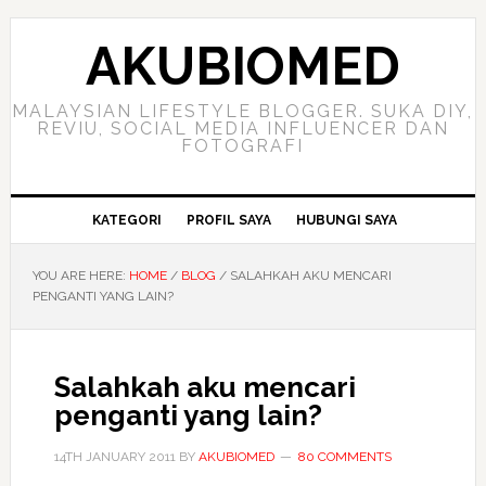
Skip
Skip
Skip
to
to
to
AKUBIOMED
primary
main
primary
navigation
content
sidebar
MALAYSIAN LIFESTYLE BLOGGER. SUKA DIY,
REVIU, SOCIAL MEDIA INFLUENCER DAN
FOTOGRAFI
KATEGORI
PROFIL SAYA
HUBUNGI SAYA
YOU ARE HERE:
HOME
/
BLOG
/
SALAHKAH AKU MENCARI
PENGANTI YANG LAIN?
Salahkah aku mencari
penganti yang lain?
14TH JANUARY 2011
BY
AKUBIOMED
80 COMMENTS