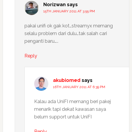
Norizwan
says
15TH JANUARY 2011 AT 3:55 PM
pakai unifi ok gak kot…streamyx memang
selalu problem dari dulu…tak salah cari
penganti baru…..
Reply
akubiomed
says
16TH JANUARY 2011 AT 6:39 PM
Kalau ada UniFI memang beri pakej
menarik tapi dekat kawasan saya
belum support untuk UniFI
Reply