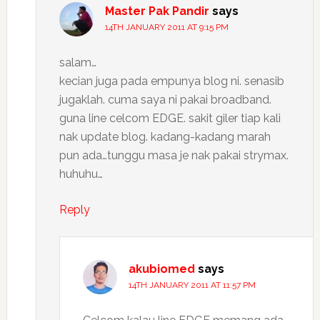
Master Pak Pandir
says
14TH JANUARY 2011 AT 9:15 PM
salam…
kecian juga pada empunya blog ni. senasib
jugaklah. cuma saya ni pakai broadband.
guna line celcom EDGE. sakit giler tiap kali
nak update blog. kadang-kadang marah
pun ada…tunggu masa je nak pakai strymax.
huhuhu…
Reply
akubiomed
says
14TH JANUARY 2011 AT 11:57 PM