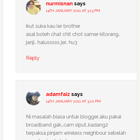
nurmisnan
says
14TH JANUARY 2011 AT 3:13 PM
ikut suka kau ler brother
asal boleh chat chit chot samer kitorang..
janji.. halusssss jer.. hu3
Reply
adamfaiz
says
14TH JANUARY 2011 AT 3:10 PM
Ni masalah biasa untuk blogger..aku pakai
broadband gak…cam siput..kadang2
terpaksa pinjam wireless neighbour sebelah