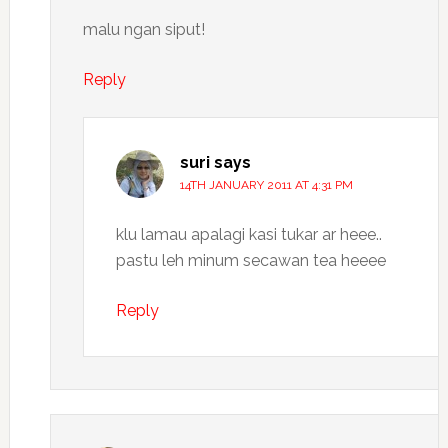
malu ngan siput!
Reply
suri
says
14TH JANUARY 2011 AT 4:31 PM
klu lamau apalagi kasi tukar ar heee..
pastu leh minum secawan tea heeee
Reply