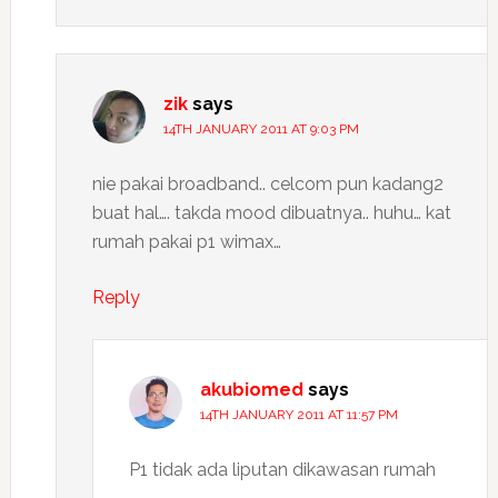
zik
says
14TH JANUARY 2011 AT 9:03 PM
nie pakai broadband.. celcom pun kadang2
buat hal…. takda mood dibuatnya.. huhu… kat
rumah pakai p1 wimax…
Reply
akubiomed
says
14TH JANUARY 2011 AT 11:57 PM
P1 tidak ada liputan dikawasan rumah