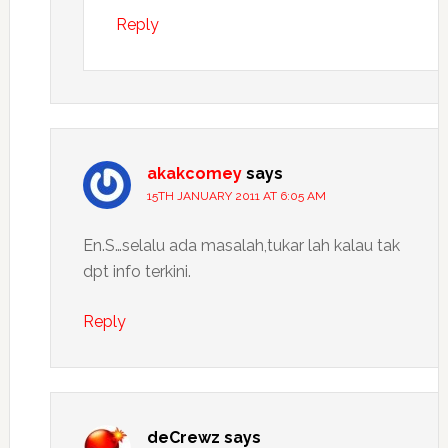
Reply
akakcomey
says
15TH JANUARY 2011 AT 6:05 AM
En.S…selalu ada masalah,tukar lah kalau tak
dpt info terkini.
Reply
deCrewz
says