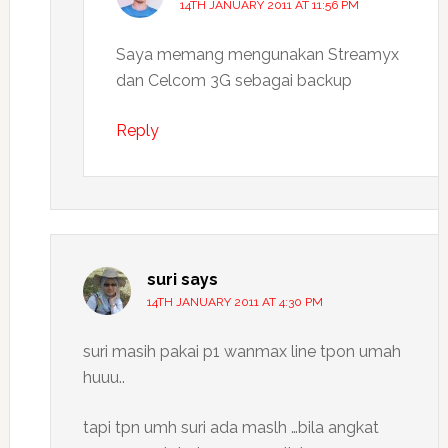
14TH JANUARY 2011 AT 11:56 PM
Saya memang mengunakan Streamyx
dan Celcom 3G sebagai backup
Reply
suri
says
14TH JANUARY 2011 AT 4:30 PM
suri masih pakai p1 wanmax line tpon umah
huuu..
tapi tpn umh suri ada maslh …bila angkat