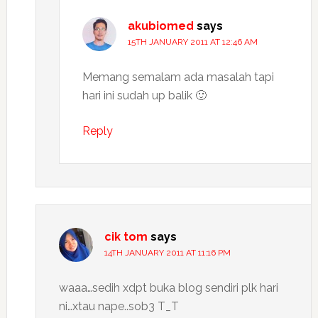
akubiomed
says
15TH JANUARY 2011 AT 12:46 AM
Memang semalam ada masalah tapi
hari ini sudah up balik 🙂
Reply
cik tom
says
14TH JANUARY 2011 AT 11:16 PM
waaa…sedih xdpt buka blog sendiri plk hari
ni…xtau nape..sob3 T_T