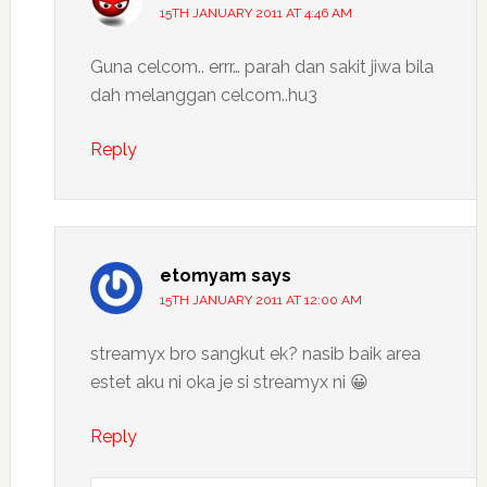
15TH JANUARY 2011 AT 4:46 AM
Guna celcom.. errr… parah dan sakit jiwa bila
dah melanggan celcom..hu3
Reply
etomyam
says
15TH JANUARY 2011 AT 12:00 AM
streamyx bro sangkut ek? nasib baik area
estet aku ni oka je si streamyx ni 😀
Reply