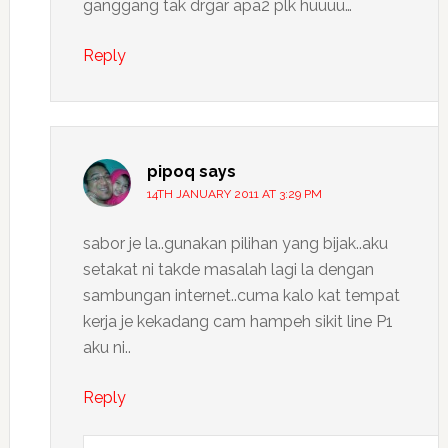
ganggang tak drgar apa2 plk huuuu…
Reply
pipoq
says
14TH JANUARY 2011 AT 3:29 PM
sabor je la..gunakan pilihan yang bijak..aku
setakat ni takde masalah lagi la dengan
sambungan internet..cuma kalo kat tempat
kerja je kekadang cam hampeh sikit line P1
aku ni..
Reply