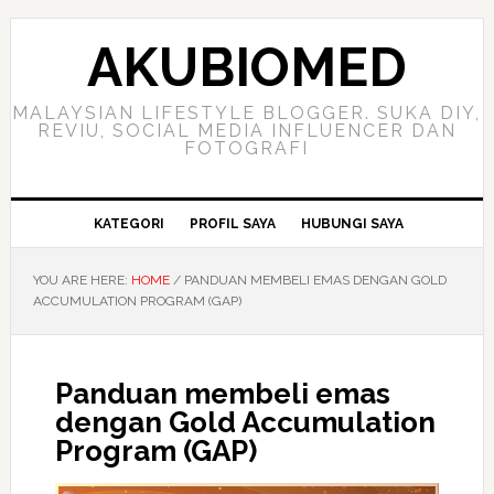
Skip
Skip
Skip
to
to
to
AKUBIOMED
primary
main
primary
navigation
content
sidebar
MALAYSIAN LIFESTYLE BLOGGER. SUKA DIY,
REVIU, SOCIAL MEDIA INFLUENCER DAN
FOTOGRAFI
KATEGORI
PROFIL SAYA
HUBUNGI SAYA
YOU ARE HERE:
HOME
/
PANDUAN MEMBELI EMAS DENGAN GOLD
ACCUMULATION PROGRAM (GAP)
Panduan membeli emas
dengan Gold Accumulation
Program (GAP)