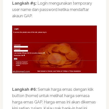
Langkah #5:
Login mengunakan temporary
user name dan password ketika mendaftar
akaun GAP.
Langkah #6:
Semak harga emas dengan klik
button [home] untuk melihat harga semasa
harga emas GAP. Harga emas ini akan dikemas
kini setiap 24jam. Kalau nak bank-in hari ini